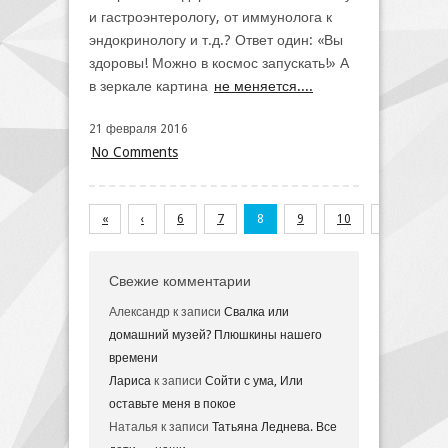
и гастроэнтерологу, от иммунолога к
эндокринологу и т.д.? Ответ один: «Вы
здоровы! Можно в космос запускать!» А
в зеркале картина
не меняется....
21 февраля 2016
No Comments
«
‹
6
7
8
9
10
›
»
Свежие комментарии
Александр
к записи
Свалка или
домашний музей? Плюшкины нашего
времени
Лариса
к записи
Сойти с ума, Или
оставьте меня в покое
Наталья
к записи
Татьяна Леднева. Все