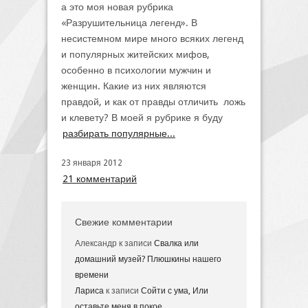
а это моя новая рубрика
«Разрушительница легенд». В
несистемном мире много всяких легенд
и популярных житейских мифов,
особенно в психологии мужчин и
женщин. Какие из них являются
правдой, и как от правды отличить ложь
и клевету? В моей я рубрике я буду
разбирать популярные...
23 января 2012
21 комментарий
Свежие комментарии
Александр
к записи
Свалка или
домашний музей? Плюшкины нашего
времени
Лариса
к записи
Сойти с ума, Или
оставьте меня в покое