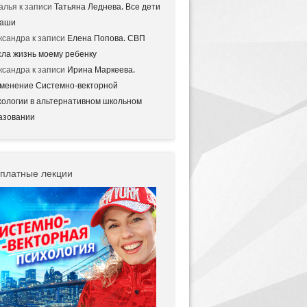
алья
к записи
Татьяна Леднева. Все дети
аши
ксандра
к записи
Елена Попова. СВП
сла жизнь моему ребенку
ксандра
к записи
Ирина Маркеева.
менение Системно-векторной
хологии в альтернативном школьном
азовании
платные лекции