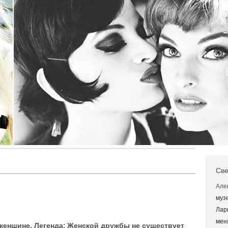
Све
Але
муз
Лар
мен
женщине. Легенда: Женской дружбы не существует