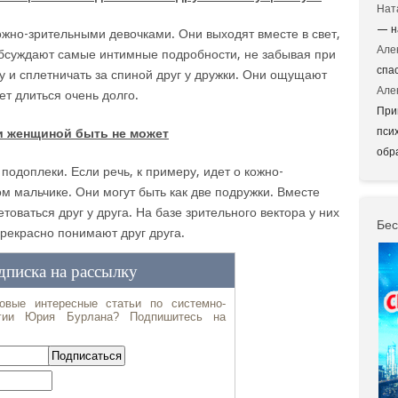
Нат
— н
ожно-зрительными девочками. Они выходят вместе в свет,
Але
, обсуждают самые интимные подробности, не забывая при
спа
угу и сплетничать за спиной друг у дружки. Они ощущают
Але
ет длиться очень долго.
При
пси
и женщиной быть не может
обр
 подоплеки. Если речь, к примеру, идет о кожно-
м мальчике. Они могут быть как две подружки. Вместе
товаться друг у друга. На базе зрительного вектора у них
Бес
прекрасно понимают друг друга.