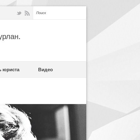
урлан.
ь юриста
Видео