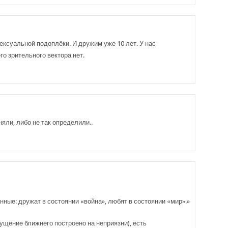
сексуальной подоплёки. И дружим уже 10 лет. У нас
го зрительного вектора нет.
няли, либо не так определили..
ные: дружат в состоянии «война», любят в состоянии «мир».»
щение ближнего построено на неприязни), есть