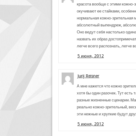
красота вообще с этими кожно-
окучивают ее стайками, особенн
нормальная кожно-зрительная м
абсолютный выпендреж, абсолют
Оно ведут себя настолько одина
назвать их образ достопримеча
легче всего распознать, легче в
5 июня, 2012
Jurij Reisner
А мне кажется что кожно зрител
хотя бы один разочек. Тут есть 
разные жизненные сценарии. Мал
реально кожно-зрительный, вес
эти нежные и хрупкие будут др
5 июня, 2012