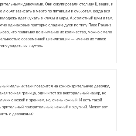
зрительными девочками. Они оккупировали столицу Швеции, и
о любят зависать в мерто по пятницам и субботам, когда вся
олодежь идет бухать в клубы и бары. Абсолютный шум и гам,
но одинаковые приторно сладкие духи по типу Пако Рабанэ.
ково, что принимая во внимание их количество, можно смело
тельностью современной цивилизации — именно их типаж
сего увидеть их «нутро»
ьный мальчик таки позарится на кожно-зрительную девочку,
такая тонкая граница, один и тот же векторальный набор, но
ьчик с кожей и зрением, но, очень кожный. И есть такой
ь зрительный призрительный, нежный и хрупкий. Может вот
ужить с девочками?