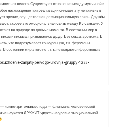
имость от целого. Существуют отношения между мужчиной и
особое наслаждение при реализации снимает эту неприязнь в
вует зрение, осуществляющее эмоциональную связь. Дружбы
ывают, скорее это эмоциональная связь между КЗ самками. У
отают на природе по добыче мамонта. В состоянии мир в
 писали письма, признавались др.др. Без секса, эротизма. В
жат», что подразумевает конкуренцию, т.к. феромоны
. В состоянии мир этого нет, т. к. не выдаются феромоны в
bsuzhdenie-zanjatij-pervogo-urovnja-gruppy-1223-
но — кожно-зрительные люди — флагманы человеческой
угие научатся ДРУЖИТЬ(пусть на уровне эмоциональной