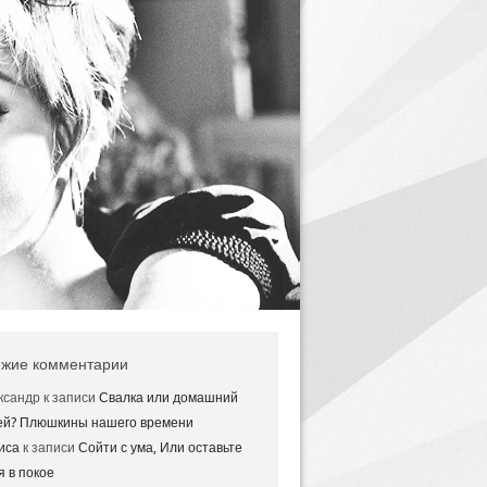
жие комментарии
ксандр
к записи
Свалка или домашний
ей? Плюшкины нашего времени
иса
к записи
Сойти с ума, Или оставьте
я в покое