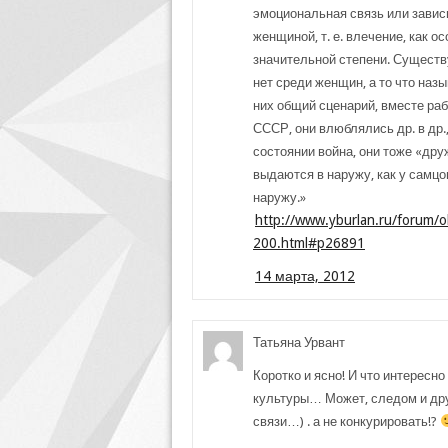
эмоциональная связь или завис
женщиной, т. е. влечение, как 
значительной степени. Сущест
нет среди женщин, а то что наз
них общий сценарий, вместе раб
СССР, они влюблялись др. в др.,
состоянии война, они тоже «дру
выдаются в наружу, как у самцов
наружу.»
http://www.yburlan.ru/forum/o
200.html#p26891
14 марта, 2012
Татьяна Урвант
Коротко и ясно! И что интерес
культуры… Может, следом и др
связи…) . а не конкурировать!?