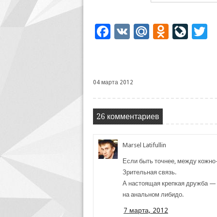
Facebook
VK
Mail.Ru
Odnoklassniki
LiveJourn
Twi
04 марта 2012
26 комментариев
Marsel Latifullin
Если быть точнее, между кожно
Зрительная связь.
А настоящая крепкая дружба — 
на анальном либидо.
7 марта, 2012