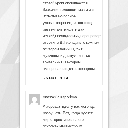
статей уравновешивается
биохимия головного мозга и я
испытываю полное
удовлетворение,т.к. наконец
развенчаны мифы и дан
четкий,наблюдаемый,перепроверяемый
ответ,что Да! женщины с кожным
вектором логичны,как и
мужчины, и Да! мужчины со
зрительным вектором
эмоциональны,как и женщины!..
26 мая, 2014
Anastasiia Kaprelova
А хорошая идея у вас легенды
разрушать. Вот, когда рухнет
мир стериотипов, на его
осколках мы выстроим