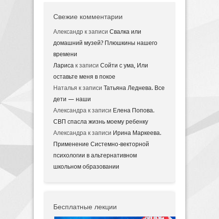
Свежие комментарии
Александр
к записи
Свалка или
домашний музей? Плюшкины нашего
времени
Лариса
к записи
Сойти с ума, Или
оставьте меня в покое
Наталья
к записи
Татьяна Леднева. Все
дети — наши
Александра
к записи
Елена Попова.
СВП спасла жизнь моему ребенку
Александра
к записи
Ирина Маркеева.
Применение Системно-векторной
психологии в альтернативном
школьном образовании
Бесплатные лекции