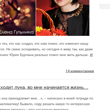
 тех, кто нас создал, кто нам помог, кто изменил нашу
тся. Не смею оспаривать, но сегодня я живу так, как даже
ренинг Юрия Бурлана реально помог мне жить дальше.
И
14 комментариев
сходит луна, во мне начинается жизнь…
ся она принадлежит мне…», – написано в моей тетради по
 математику! Бывало, сяду решать какую-то интересную
емени терялось: утро наступало внезапно.