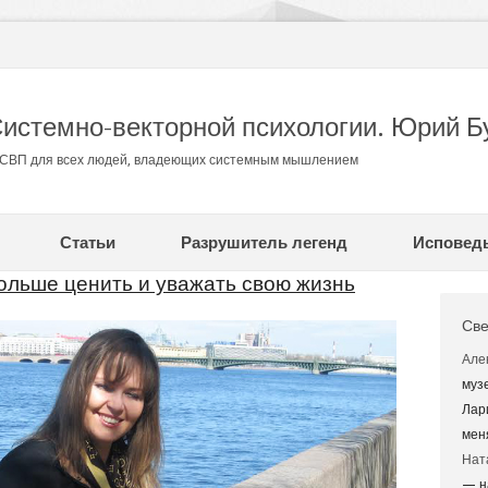
Системно-векторной психологии. Юрий Б
в СВП для всех людей, владеющих системным мышлением
Статьи
Разрушитель легенд
Исповед
ольше ценить и уважать свою жизнь
Све
Але
муз
Лар
мен
Нат
— н