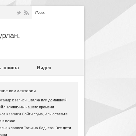
урлан.
ь юриста
Видео
жие комментарии
ксандр
к записи
Свалка или домашний
ей? Плюшкины нашего времени
иса
к записи
Сойти с ума, Или оставьте
я в покое
алья
к записи
Татьяна Леднева. Все дети
аши