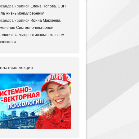
ксандра
к записи
Елена Попова. СВП
сла жизнь моему ребенку
ксандра
к записи
Ирина Маркеева.
менение Системно-векторной
хологии в альтернативном школьном
азовании
платные лекции