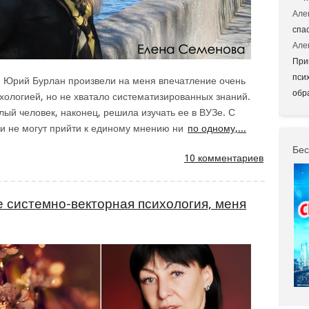
Але
спа
Але
При
пси
м Юрий Бурлан произвели на меня впечатление очень
обр
ихологией, но не хватало систематизированных знаний.
слый человек, наконец, решила изучать ее в ВУЗе. С
и не могут прийти к единому мнению ни
по одному,...
Бес
10 комментариев
е системно-векторная психология, меня