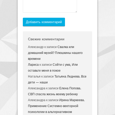
Добавить комментарий
Свежие комментарии
Александр
к записи
Свалка или
домашний музей? Плюшкины нашего
времени
Лариса
к записи
Сойти с ума, Или
оставьте меня в покое
Наталья
к записи
Татьяна Леднева. Все
дети — наши
Александра
к записи
Елена Попова.
СВП спасла жизнь моему ребенку
Александра
к записи
Ирина Маркеева.
Применение Системно-векторной
психологии в альтернативном