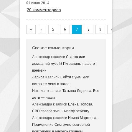
01 июля 2014
20 комментариев
«
‹
5
6
7
8
9
›
»
Свежие комментарии
Александр
к записи
Свалка или
домашний музей? Плюшкины нашего
времени
Лариса
к записи
Сойти с ума, Или
оставьте меня в покое
Наталья
к записи
Татьяна Леднева. Все
дети — наши
Александра
к записи
Елена Попова.
СВП спасла жизнь моему ребенку
Александра
к записи
Ирина Маркеева.
Применение Системно-векторной
психологии в альтернативном