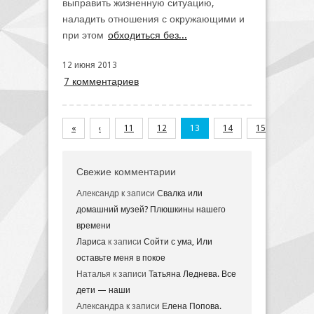
выправить жизненную ситуацию,
наладить отношения с окружающими и
при этом
обходиться без...
12 июня 2013
7 комментариев
«
‹
11
12
13
14
15
›
Свежие комментарии
Александр
к записи
Свалка или
домашний музей? Плюшкины нашего
времени
Лариса
к записи
Сойти с ума, Или
оставьте меня в покое
Наталья
к записи
Татьяна Леднева. Все
дети — наши
Александра
к записи
Елена Попова.