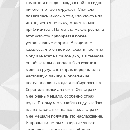
темноте и в воде – когда в ней не видно
ничего, что тебя окружает. Сначала
появлялась мысль о том, что кто-то или
что-то, чего я не вижу, может ко мне
приблизиться. Потом эта мысль росла, а
этот «кто-то» приобретал более
устрашающие формы. В воде мне
казалось, что он вот-вот схватит меня за
могу и унесёт на самое дно, а в темноте
он обязательно должен был схватить
меня за руку. Этот страх перерастал в
настоящую панику, и облегчение
наступало лишь когда я выбиралась на
берег или включала свет. Эти страхи
мне очень мешали, особенно страх
воды. Потому что я люблю воду, люблю
плавать, качаться на волнах, а страхи
мне мешали получать это наслаждение.
И прошлым летом я впервые за всю
свою жизнь смогла в полной мере