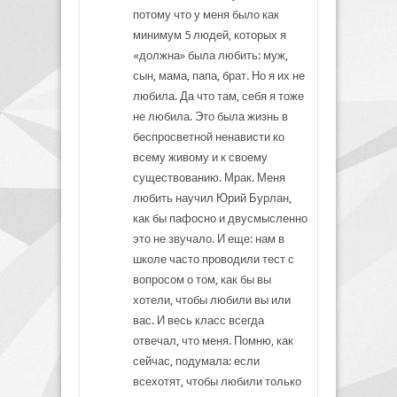
потому что у меня было как
минимум 5 людей, которых я
«должна» была любить: муж,
сын, мама, папа, брат. Но я их не
любила. Да что там, себя я тоже
не любила. Это была жизнь в
беспросветной ненависти ко
всему живому и к своему
существованию. Мрак. Меня
любить научил Юрий Бурлан,
как бы пафосно и двусмысленно
это не звучало. И еще: нам в
школе часто проводили тест с
вопросом о том, как бы вы
хотели, чтобы любили вы или
вас. И весь класс всегда
отвечал, что меня. Помню, как
сейчас, подумала: если
всехотят, чтобы любили только