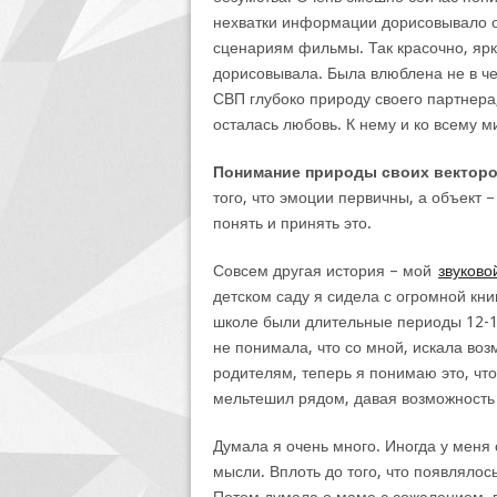
нехватки информации дорисовывало о
сценариям фильмы. Так красочно, ярко
дорисовывала. Была влюблена не в че
СВП глубоко природу своего партнера,
осталась любовь. К нему и ко всему ми
Понимание природы своих векторов
того, что эмоции первичны, а объект
понять и принять это.
Совсем другая история – мой
звуково
детском саду я сидела с огромной кни
школе были длительные периоды 12-13
не понимала, что со мной, искала воз
родителям, теперь я понимаю это, что
мельтешил рядом, давая возможность 
Думала я очень много. Иногда у меня 
мысли. Вплоть до того, что появлялос