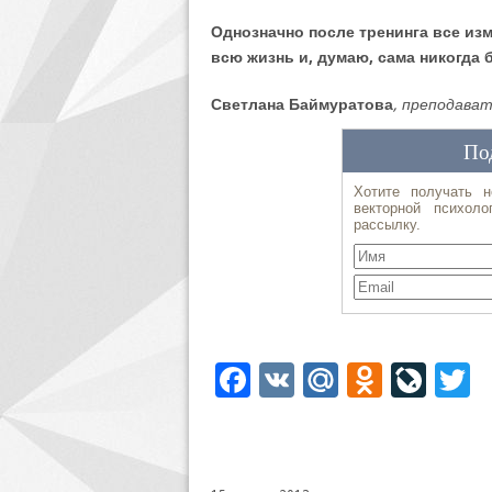
Однозначно после тренинга все изм
всю жизнь и, думаю, сама никогда 
Светлана Баймуратова
, преподава
Facebook
VK
Mail.Ru
Odnoklassniki
LiveJourn
Twi