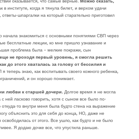
ствии оказывается, что самые верные.
Можно сказать,
к в институте, когда я тянула билет, и верхом удачи
, ответы-шпаргалки на который старательно приготовил
ько начала знакомиться с основными понятиями СВП через
ые бесплатные лекции, ко мне пришло узнавание и
ьшая проблема была – мелкие покражи, сын
 еще не проходя первый уровень, я смогла решить
 как до этого хваталась за голову от бессилия и
я теперь знаю, как воспитывать своего кожного ребенка,
граничений, и он хорошо понимает.
ии любви к старшей дочери.
Долгое время я не могла
 с ней ласково говорить, хотя с сыном все было по-
о откуда-то внутри меня была будто стена на выражение
могу объяснить это для себя до конца, НО, даже не
 освободилась от этого. Все ушло, как будто и не было
ливее. Я додаю дочке все, что упустила раньше.