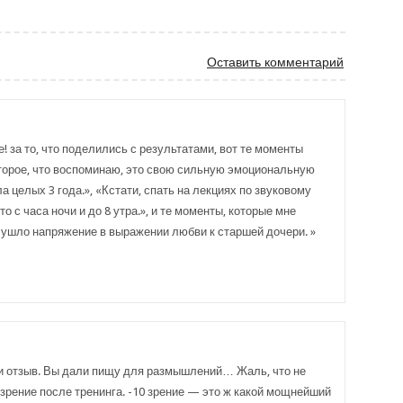
Оставить комментарий
! за то, что поделились с результатами, вот те моменты
торое, что воспоминаю, это свою сильную эмоциональную
а целых 3 года.», «Кстати, спать на лекциях по звуковому
о с часа ночи и до 8 утра.», и те моменты, которые мне
ушло напряжение в выражении любви к старшей дочери. »
ли отзыв. Вы дали пищу для размышлений… Жаль, что не
зрение после тренинга. -10 зрение — это ж какой мощнейший