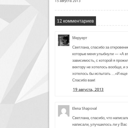
15 августа 2013
12 комментариев
Меруерт
Светлана, спасибо за откровение
которые меня улыбнули — «А в
зависимость, с которой я прожил
вектору не хотелось вообще, и эт
хотелось бы испытать …»И еще 
Спасибо вам!
19 августа, 2013
Elena Shapoval
Светлана, спасибо, что написа
написали, улучшилось ли у Вас 