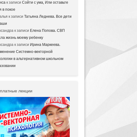
иса
к записи
Сойти с ума, Или оставьте
я в покое
алья
к записи
Татьяна Леднева. Все дети
аши
ксандра
к записи
Елена Попова. СВП
сла жизнь моему ребенку
ксандра
к записи
Ирина Маркеева.
менение Системно-векторной
хологии в альтернативном школьном
азовании
платные лекции