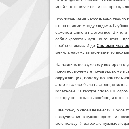
Потом думала о маме с сожалением, п
мной что-то случится, и все проходило
Всю жизнь меня неосознанно тянуло к 
отношениями между людьми. Глубоко в
самопознанию и на этом все. В инсти
себя с кровати и идти на занятия – п
необъяснимые. И до
Системно-вектор
меня, а наружу вытаскивали только мы
На лекциях по звуковому вектору я отд
понятно, почему я по-звуковому ис
окружающих, почему по-зрительно
этого в голове была настоящая котова
копателей. За каждое слово ЮБ огромн
вектору не хотелось вообще, и это с ча
Еще скажу о своей везучести. После 
накручивания в нужное время, и неза
мою пользу. Я встречаю нужных людей