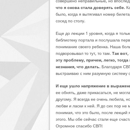
совершено неправильные, но впослед
что я снова стала доверять себе.
Ка
было, когда я вытягивал номер билета
сосед по столу.
Еще до лекции 1 уровня, когда я тол
библиотеку портала и послушала перв
понимание своего ребенка. Наша бол
подворовывал то тут, то там.
Так вот,
эту проблему, причем, легко, тогда
незнания, что делать.
Благодаря СВП 
выстраиваю с ним разумную систему о
И еще ушло напряжение в выражен
ее обнять, даже прикасаться, не могла
другому. Я всегда ее очень любила, н
любви и ласки к ней. Я до сих пор не 
понимая, что это было, после лекций я
этого. Мы обе сейчас стали еще счаст
Огромное спасибо СВП!