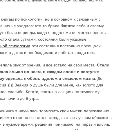
о-зрительному, думала, как ей будет больно, если со
.
книгам по психологии, но в основном к связанным с
 них не уходила: что-то брала близкое себе и своему
туте были периоды, когда я неделями не могла поднять
росто спала сутками, состояния были ужасные,
ной психологии
эти состояния постоянно посещали
сли о детях и необходимости работать ради них.
елила звук от зрения, и все встало на свои места.
Стало
кала смысл во всем, в каждом слове и поступке
му сделала любовь идолом и смыслом жизни.
До
сия )))) Знания о душе были для меня, как золото для
ое спасибо. Кстати, спать на лекциях по звуковому
са ночи и до 8 утра.
тренинга я научилась тормозить свои мысли-переживания-
висимо от меня все стало складываться лучшим образом в
 в нужное время, решения принимаю, на первый взгляд,