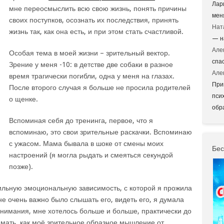
Лар
мне переосмыслить всю свою жизнь, понять причины
мен
своих поступков, осознать их последствия, принять
Нат
жизнь так, как она есть, и при этом стать счастливой.
— н
Але
Особая тема в моей жизни – зрительный вектор.
спа
Зрение у меня -10: в детстве две собаки в разное
Але
время трагически погибли, одна у меня на глазах.
При
После второго случая я больше не просила родителей
пси
о щенке.
обр
Вспоминая себя до тренинга, первое, что я
вспоминаю, это свои зрительные раскачки. Вспоминаю
с ужасом. Мама бывала в шоке от смены моих
Бес
настроений (я могла рыдать и смеяться секундой
позже).
сильную эмоциональную зависимость, с которой я прожила
не очень важно было слышать его, видеть его, я думала
внимания, мне хотелось больше и больше, практически до
мать, как моё зрительное образное мышление от