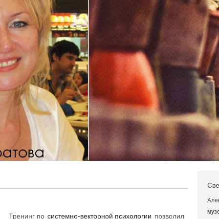
Све
Але
муз
Тренинг по
системно-векторной психологии
позволил