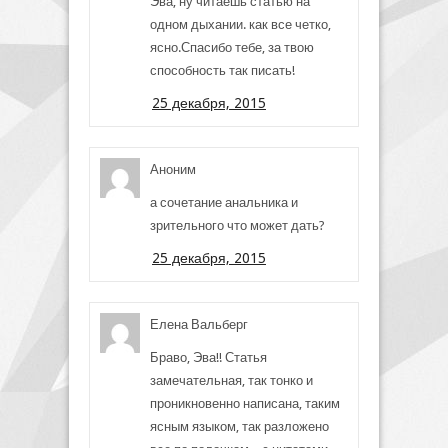
Эва, ну читаешь статью на
одном дыхании. как все четко,
ясно.Спасибо тебе, за твою
способность так писать!
25 декабря, 2015
Аноним
а сочетание анальника и
зрительного что может дать?
25 декабря, 2015
Елена Вальберг
Браво, Эва!! Статья
замечательная, так тонко и
проникновенно написана, таким
ясным языком, так разложено