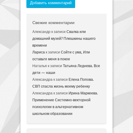
Добавить комментарий
Свежие комментарии
Александр
к записи
Свалка или
домашний музей? Плюшкины нашего
времени
Лариса
к записи
Сойти с ума, Или
оставьте меня в покое
Наталья
к записи
Татьяна Леднева. Все
дети — наши
Александра
к записи
Елена Попова.
СВП спасла жизнь моему ребенку
Александра
к записи
Ирина Маркеева.
Применение Системно-векторной
психологии в альтернативном
школьном образовании