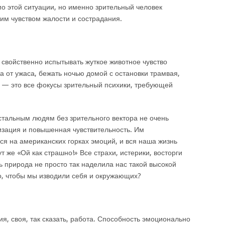
о этой ситуации, но именно зрительный человек
им чувством жалости и сострадания.
свойственно испытывать жуткое животное чувство
жа от ужаса, бежать ночью домой с остановки трамвая,
 — это все фокусы зрительный психики, требующей
остальным людям без зрительного вектора не очень
изация и повышенная чувствительность. Им
ся на американских горках эмоций, и вся наша жизнь
тут же «Ой как страшно!» Все страхи, истерики, восторги
ь природа не просто так наделила нас такой высокой
о, чтобы мы изводили себя и окружающих?
ия, своя, так сказать, работа. Способность эмоционально