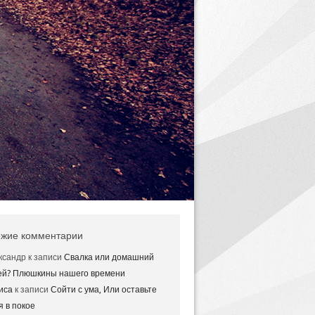
жие комментарии
ксандр
к записи
Свалка или домашний
ей? Плюшкины нашего времени
иса
к записи
Сойти с ума, Или оставьте
я в покое