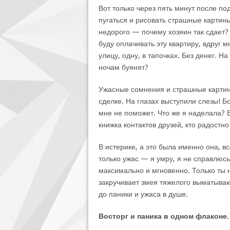
Вот только через пять минут после по
пугаться и рисовать страшные картин
недорого — почему хозяин так сдает?
буду оплачивать эту квартиру, вдруг м
улицу, одну, в тапочках. Без денег. На
ночам буянят?
Ужасные сомнения и страшные картин
сделке. На глазах выступили слезы! Б
мне не поможет. Что же я наделала? 
книжка контактов друзей, кто радостн
В истерике, а это была именно она, вс
только ужас — я умру, я не справлюс
максимально и мгновенно. Только ты 
закручивает змея тяжелого выматывающ
до паники и ужаса в душе.
Восторг и паника в одном флаконе.