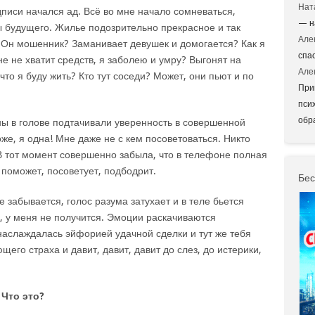
Нат
дписи начался ад. Всё во мне начало сомневаться,
— н
ы будущего. Жилье подозрительно прекрасное и так
Але
 Он мошенник? Заманивает девушек и домогается? Как я
спа
не не хватит средств, я заболею и умру? Выгонят на
Але
 что я буду жить? Кто тут соседи? Может, они пьют и по
При
пси
обр
ы в голове подтачивали уверенность в совершенной
оже, я одна! Мне даже не с кем посоветоваться. Никто
В тот момент совершенно забыла, что в телефоне полная
о поможет, посоветует, подбодрит.
Бес
е забывается, голос разума затухает и в теле бьется
ь, у меня не получится. Эмоции раскачиваются
наслаждалась эйфорией удачной сделки и тут же тебя
его страха и давит, давит, давит до слез, до истерики,
 Что это?