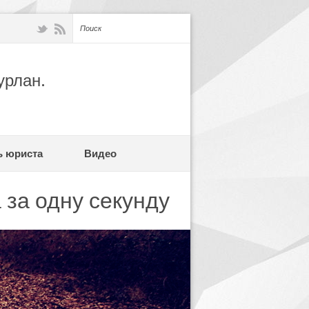
урлан.
ь юриста
Видео
 за одну секунду