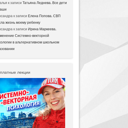
алья
к записи
Татьяна Леднева. Все дети
аши
ксандра
к записи
Елена Попова. СВП
сла жизнь моему ребенку
ксандра
к записи
Ирина Маркеева.
менение Системно-векторной
хологии в альтернативном школьном
азовании
платные лекции