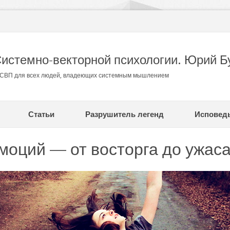
Системно-векторной психологии. Юрий Б
в СВП для всех людей, владеющих системным мышлением
Статьи
Разрушитель легенд
Исповед
моций — от восторга до ужаса