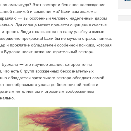
ная амплитуда? Этот восторг и бешеное наслаждение
езапной паникой и сомнениями? Если вам знакомы
здравляю — вы особенный человек, наделенный даром
нально. Луч солнца может принести ощущения счастья.
г и трепет. Люди откликаются на вашу улыбку и живые
овершенно прекрасна! Если бы не мучали страхи, паника,
дар и проклятие обладателей особенной психики, которая
я Бурлана носит название «зрительный вектор».
 Бурлана — это научное знание, которое точно
, что есть 8 групп врожденных бессознательных
нно обладатели зрительного вектора обладают самой
от невообразимого ужаса до бесконечной любви и
бразным интеллектом и огромным воображением
нально.