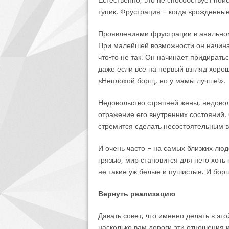
Естественно, это не способствует пои
тупик. Фрустрация – когда врожденны
Проявлениями фрустрации в анальном 
При малейшей возможности он начинае
что-то не так. Он начинает придиратьс
даже если все на первый взгляд хорош
«Неплохой борщ, но у мамы лучше!».
Недовольство стряпней жены, недовол
отражение его внутренних состояний.
стремится сделать несостоятельным вс
И очень часто – на самых близких люде
грязью, мир становится для него хоть 
не такие уж белые и пушистые. И борщ
Вернуть реализацию
Давать совет, что именно делать в это
насколько вам дороги эти отношения и