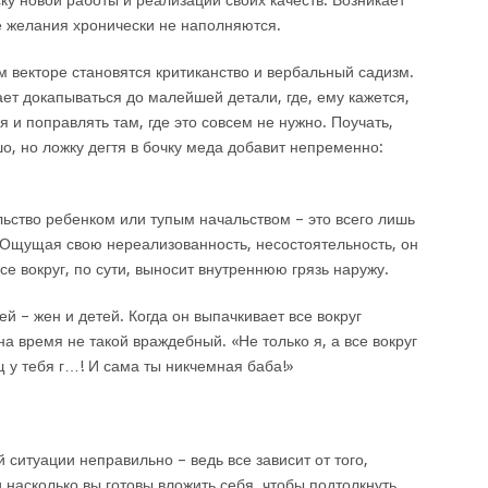
ску новой работы и реализации своих качеств. Возникает
е желания хронически не наполняются.
векторе становятся критиканство и вербальный садизм.
т докапываться до малейшей детали, где, ему кажется,
я и поправлять там, где это совсем не нужно. Поучать,
о, но ложку дегтя в бочку меда добавит непременно:
ьство ребенком или тупым начальством – это всего лишь
 Ощущая свою нереализованность, несостоятельность, он
е вокруг, по сути, выносит внутреннюю грязь наружу.
й – жен и детей. Когда он выпачкивает все вокруг
на время не такой враждебный. «Не только я, а все вокруг
 у тебя г…! И сама ты никчемная баба!»
й ситуации неправильно – ведь все зависит от того,
 насколько вы готовы вложить себя, чтобы подтолкнуть