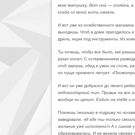
мою матушку. Вот она — хозяйка, а 
когда со мной жить начала.
И вот уже из хозяйственного магазина
выходишь. Чтоб в доме пригодилось 
дрель, ящик под инструменты. Из кожи
Ты хочешь, чтобы все было, как раньш
руках носил. С остервенением разводи
чтоб завтрак, обед и ужин на столе, р
он пуще прежнего лютует:
«Посмотри 
И вот он уже добрался до твоего ребе
неблагодарный тип. Привык на все г
вообще ни ценит. Ездит на тебе и н
Плачешь тихонько в подушку по ночам
завидовали.
«И где ты только смогл
желание уже исполнено!»
А с сыном у
образовывалась. И не верила своему с