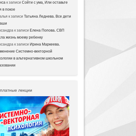
иса
к записи
Сойти с ума, Или оставьте
я в покое
алья
к записи
Татьяна Леднева. Все дети
аши
ксандра
к записи
Елена Попова. СВП
сла жизнь моему ребенку
ксандра
к записи
Ирина Маркеева.
менение Системно-векторной
хологии в альтернативном школьном
азовании
платные лекции