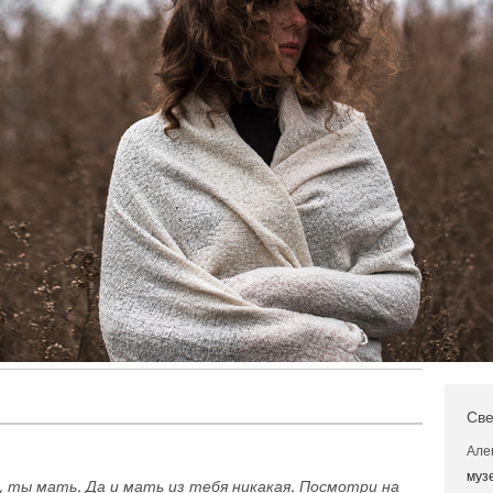
Све
Але
муз
 ты мать. Да и мать из тебя никакая. Посмотри на