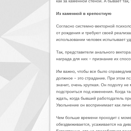
как за каменной стеной. А бывает так
Из каменной в крепостную
Согласно системно-векторной психол
от рождения и требуют своей реализац
использовании человек испытывает у
Так, представители анального вектор
награда для них – признание их спосо
Им важно, чтобы все было справедливо
должное – это страдание. При этом пс
значит, очень хрупкая. Он подолгу не
подстроиться под изменения. Когда та
ждать, когда бывший работодатель при
Увольнение он воспринимает как личн
Чем больше времени проходит с момен
обездвиживается, усаживается на ди