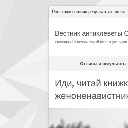
Расскажи о своих результатах здесь
Вестник антиклеветы 
Cвободный и независимый блог от ученико
Отзывы и результаты
Иди, читай книж
женоненавистни