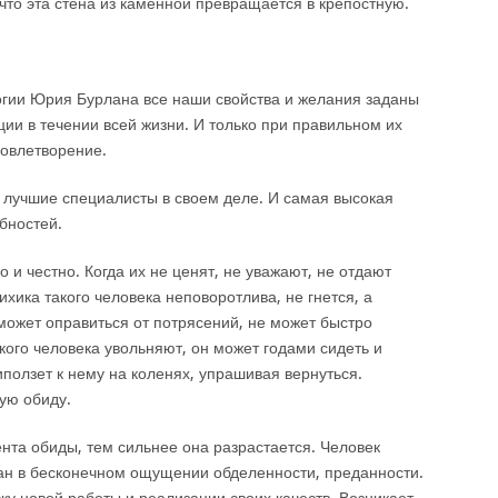
, что эта стена из каменной превращается в крепостную.
огии Юрия Бурлана все наши свойства и желания заданы
ии в течении всей жизни. И только при правильном их
довлетворение.
а лучшие специалисты в своем деле. И самая высокая
бностей.
 и честно. Когда их не ценят, не уважают, не отдают
ихика такого человека неповоротлива, не гнется, а
 может оправиться от потрясений, не может быстро
кого человека увольняют, он может годами сидеть и
ползет к нему на коленях, упрашивая вернуться.
ую обиду.
та обиды, тем сильнее она разрастается. Человек
ван в бесконечном ощущении обделенности, преданности.