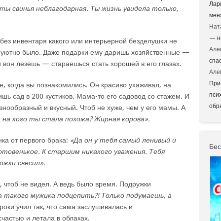
Лар
ты свинья неблагодарная. Ты жизнь увидела только,
мен
Нат
— н
 без инвентаря какого или интерьерной безделушки не
Але
и уютно было. Даже подарки ему даришь хозяйственные —
спа
 вон лезешь — стараешься стать хорошей в его глазах.
Але
При
е, когда вы познакомились. Он красиво ухаживал, на
пси
шь сад в 200 кустиков. Мама-то его садовод со стажем. И
обр
азнообразный и вкусный. Чтоб не хуже, чем у его мамы. А
на кого ты стала похожа? Жирная корова».
нка от первого брака:
«Да он у тебя самый ленивый и
Бес
отовенькое. К старшим никакого уважения. Тебя
ожки свесил».
, чтоб не видел. А ведь было время. Подружки
а такого мужика подцепить?! Только подумаешь, а
роки учил так, что сама заслушивалась и
частью и летала в облаках.