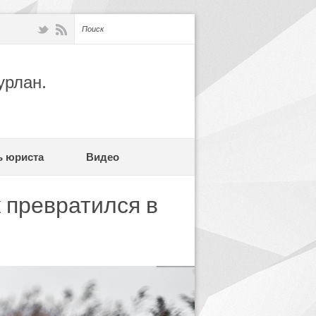
урлан.
ь юриста
Видео
 превратился в