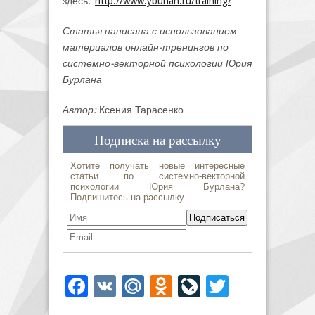
здесь:
http://www.yburlan.ru/training/
Статья написана с использованием
материалов онлайн-тренингов по
системно-векторной психологии Юрия
Бурлана
Автор:
Ксения Тарасенко
Facebook
VK
Mail.Ru
Odnoklassniki
LiveJournal
Twitter