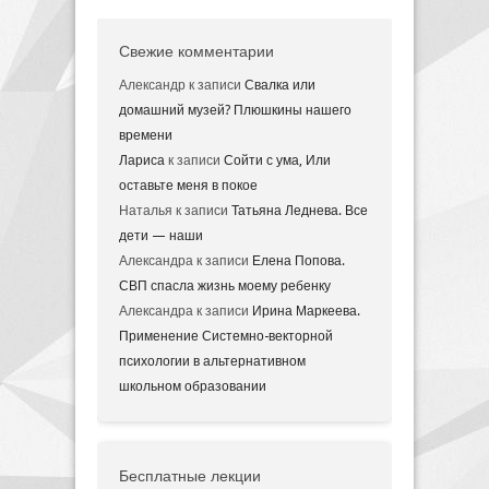
Свежие комментарии
Александр
к записи
Свалка или
домашний музей? Плюшкины нашего
времени
Лариса
к записи
Сойти с ума, Или
оставьте меня в покое
Наталья
к записи
Татьяна Леднева. Все
дети — наши
Александра
к записи
Елена Попова.
СВП спасла жизнь моему ребенку
Александра
к записи
Ирина Маркеева.
Применение Системно-векторной
психологии в альтернативном
школьном образовании
Бесплатные лекции