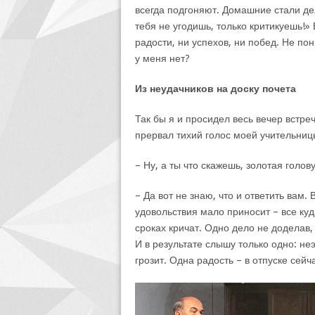
всегда подгоняют. Домашние стали де
тебя не угодишь, только критикуешь!»
радости, ни успехов, ни побед. Не по
у меня нет?
Из неудачников на доску почета
Так бы я и просидел весь вечер встр
прервал тихий голос моей учительниц
– Ну, а ты что скажешь, золотая голо
– Да вот не знаю, что и ответить вам. 
удовольствия мало приносит – все куд
сроках кричат. Одно дело не доделав, 
И в результате слышу только одно: н
грозит. Одна радость – в отпуске сейча