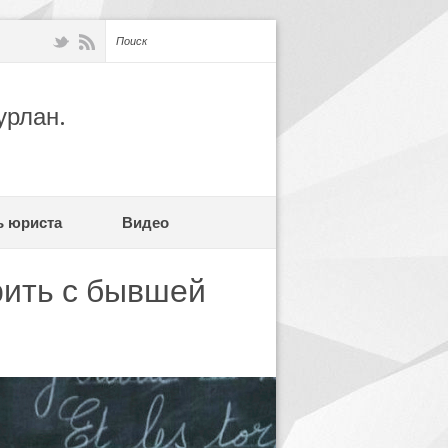
урлан.
ь юриста
Видео
рить с бывшей