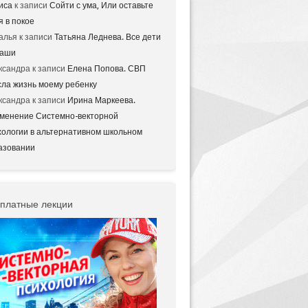
иса
к записи
Сойти с ума, Или оставьте
я в покое
алья
к записи
Татьяна Леднева. Все дети
аши
ксандра
к записи
Елена Попова. СВП
сла жизнь моему ребенку
ксандра
к записи
Ирина Маркеева.
менение Системно-векторной
хологии в альтернативном школьном
азовании
платные лекции