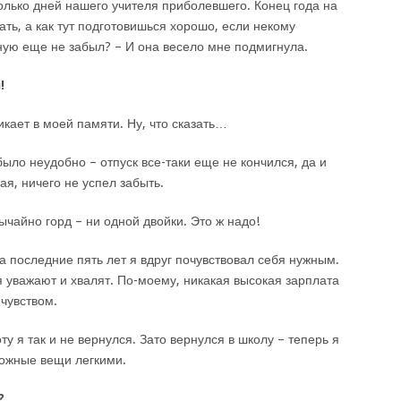
лько дней нашего учителя приболевшего. Конец года на
ать, а как тут подготовишься хорошо, если некому
ную еще не забыл? – И она весело мне подмигнула.
!
икает в моей памяти. Ну, что сказать…
было неудобно – отпуск все-таки еще не кончился, да и
я, ничего не успел забыть.
ычайно горд – ни одной двойки. Это ж надо!
за последние пять лет я вдруг почувствовал себя нужным.
 уважают и хвалят. По-моему, никакая высокая зарплата
 чувством.
у я так и не вернулся. Зато вернулся в школу – теперь я
ложные вещи легкими.
?