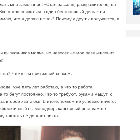
лать мне замечания: «Стал рассеян, раздражителен, на
 Все стало сливаться в один бесконечный день – ни
нимаю, что я делаю не так? Почему у других получается, а
ечи выпускников молча, но невеселые мои размышления
ы:
вушка? Что-то ты притихший совсем.
Вроде, уже пять лет работаю, а что-то работа
а-то бегут постоянно, что-то требуют, руками машут, о
за второе хватаюсь. В итоге, толком не успеваю ничего.
еэффективный вы менеджер, карьерный рост вам не
с, так хоть не дергает никто.