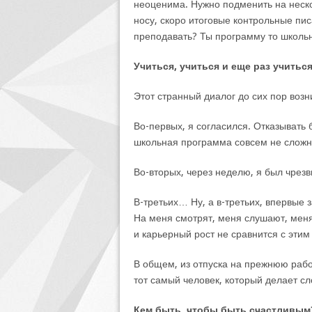
неоценима. Нужно подменить на неско
носу, скоро итоговые контрольные пис
преподавать? Ты программу то школь
Учиться, учиться и еще раз учиться
Этот странный диалог до сих пор возн
Во-первых, я согласился. Отказывать 
школьная программа совсем не сложна
Во-вторых, через неделю, я был чрезв
В-третьих… Ну, а в-третьих, впервые 
На меня смотрят, меня слушают, меня
и карьерный рост не сравнится с этим
В общем, из отпуска на прежнюю работ
тот самый человек, который делает с
Кем быть, чтобы быть счастливым