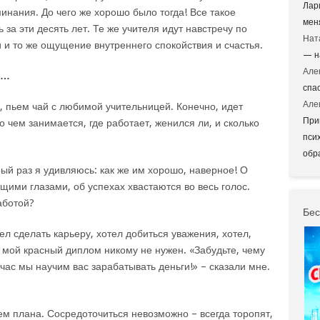
Лар
инания. До чего же хорошо было тогда! Все такое
мен
 за эти десять лет. Те же учителя идут навстречу по
Нат
и и то же ощущение внутреннего спокойствия и счастья.
— н
Але
о…
спа
Але
, пьем чай с любимой учительницей. Конечно, идет
При
о чем занимается, где работает, женился ли, и сколько
пси
обр
ый раз я удивляюсь: как же им хорошо, наверное! О
щими глазами, об успехах хвастаются во весь голос.
аботой?
Бес
тел сделать карьеру, хотел добиться уважения, хотел,
, мой красный диплом никому не нужен. «Забудьте, чему
йчас мы научим вас зарабатывать деньги!» – сказали мне.
ем плана. Сосредоточиться невозможно – всегда торопят,