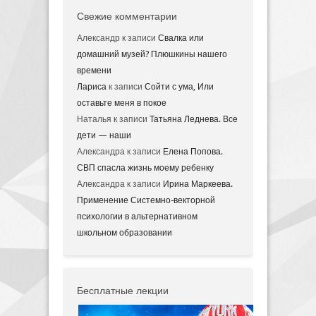
Свежие комментарии
Александр
к записи
Свалка или
домашний музей? Плюшкины нашего
времени
Лариса
к записи
Сойти с ума, Или
оставьте меня в покое
Наталья
к записи
Татьяна Леднева. Все
дети — наши
Александра
к записи
Елена Попова.
СВП спасла жизнь моему ребенку
Александра
к записи
Ирина Маркеева.
Применение Системно-векторной
психологии в альтернативном
школьном образовании
Бесплатные лекции