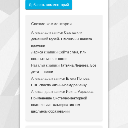
Добавить комментарий
Свежие комментарии
Александр
к записи
Свалка или
домашний музей? Плюшкины нашего
времени
Лариса
к записи
Сойти с ума, Или
оставьте меня в покое
Наталья
к записи
Татьяна Леднева. Все
дети — наши
Александра
к записи
Елена Попова.
СВП спасла жизнь моему ребенку
Александра
к записи
Ирина Маркеева.
Применение Системно-векторной
психологии в альтернативном
школьном образовании