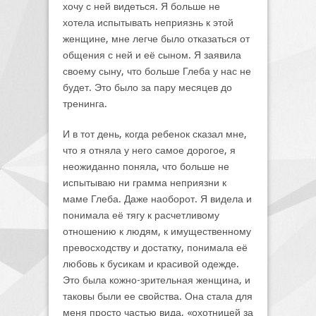
хочу с ней видеться. Я больше не
хотела испытывать неприязнь к этой
женщине, мне легче было отказаться от
общения с ней и её сыном. Я заявила
своему сыну, что больше Глеба у нас не
будет. Это было за пару месяцев до
тренинга.
И в тот день, когда ребенок сказал мне,
что я отняла у него самое дорогое, я
неожиданно поняла, что больше не
испытываю ни грамма неприязни к
маме Глеба. Даже наоборот. Я видела и
понимала её тягу к расчетливому
отношению к людям, к имущественному
превосходству и достатку, понимала её
любовь к бусикам и красивой одежде.
Это была кожно-зрительная женщина, и
таковы были ее свойства. Она стала для
меня просто частью вида, «охотницей за