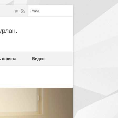
урлан.
ь юриста
Видео