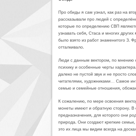
Про обиды я сам узнал, как раз на вт
рассказывали про людей с определён
которые по определению CВП являютс
узнавать себя, Стаса и многих других
было взято из работ знаменитого З. Ф
отталкивало.
Люди с данным вектором, по мнению 
психику и особенные черты характера. 
далеко не пустой звук и не просто с
читателями, художниками… Самое инт
семью и семейные отношения, обожают
К сожалению, по мере освоения векто
монеты имеют и обратную сторону. В 
предназначения, для которого они ро
природа. Они создают крепкие семьи, 
это их лица мы видим всегда на доска