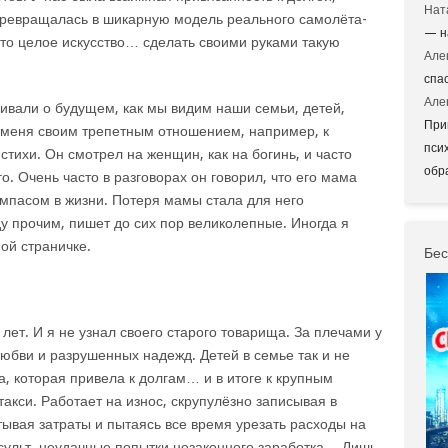
Нат
 превращалась в шикарную модель реального самолёта-
— н
то целое искусство… сделать своими руками такую
Але
спа
Але
ривали о будущем, как мы видим наши семьи, детей,
При
 меня своим трепетным отношением, например, к
пси
тихи. Он смотрел на женщин, как на богинь, и часто
обр
о. Очень часто в разговорах он говорил, что его мама
омпасом в жизни. Потеря мамы стала для него
 прочим, пишет до сих пор великолепные. Иногда я
ной страничке.
Бес
 лет. И я не узнал своего старого товарища. За плечами у
любви и разрушенных надежд. Детей в семье так и не
, которая привела к долгам… и в итоге к крупным
такси. Работает на износ, скрупулёзно записывая в
тывая затраты и пытаясь все время урезать расходы на
сульт, неудачные попытки незаконного заработка… Лишь