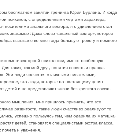
ором бесплатном занятии тренинга Юрия Бурлана. И когда
ной психикой, с определёнными чертами характера,
я носителями анального вектора, я с удивлением стал
 моих знакомых! Даже слово «анальный вектор», которое
рейда, вызывало во мне тогда большую тревогу и немного
системно-векторной психологии, имеют особенную
Для таких, как мой друг, понятия совесть и правда,
лова. Эти люди являются отличными писателями,
ересное, это люди, которые по-настоящему ценят
 детей и не представляют жизни без крепкого союза.
рного мышления, мне пришлось признать, что все
случае развитости, такие люди счастливо реализуют то
дились, успешно пользуясь тем, чем одарила их матушка-
растят детей, становятся специалистами экстра-класса,
х почета и уважения.