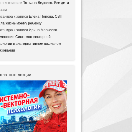
алья
к записи
Татьяна Леднева. Все дети
аши
ксандра
к записи
Елена Попова. СВП
сла жизнь моему ребенку
ксандра
к записи
Ирина Маркеева.
менение Системно-векторной
хологии в альтернативном школьном
азовании
платные лекции