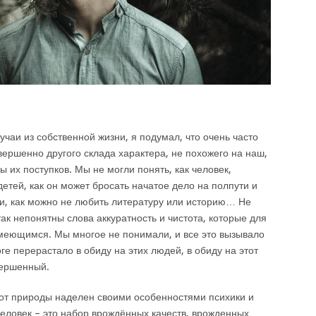
чаи из собственной жизни, я подумал, что очень часто
вершенно другого склада характера, не похожего на наш,
 их поступков. Мы не могли понять, как человек,
етей, как он может бросать начатое дело на полпути и
ли, как можно не любить литературу или историю… Не
к непонятны слова аккуратность и чистота, которые для
умеющимся. Мы многое не понимали, и все это вызывало
оге перерастало в обиду на этих людей, в обиду на этот
вершенный.
 от природы наделен своими особенностями психики и
человек – это набор врождённых качеств, врожденных