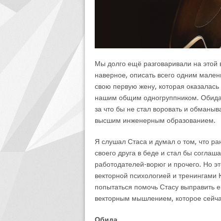
Мы долго ещё разговаривали на этой в
наверное, описать всего одним мален
свою первую жену, которая оказалась н
нашим общим одногруппником. Обида на
за что бы не стал воровать и обманыва
высшим инженерным образованием.
Я слушал Стаса и думал о том, что ра
своего друга в беде и стал бы соглаш
работодателей-ворюг и прочего. Но э
векторной психологией и тренингами 
попытаться помочь Стасу выправить ег
векторным мышлением, которое сейча
Обида