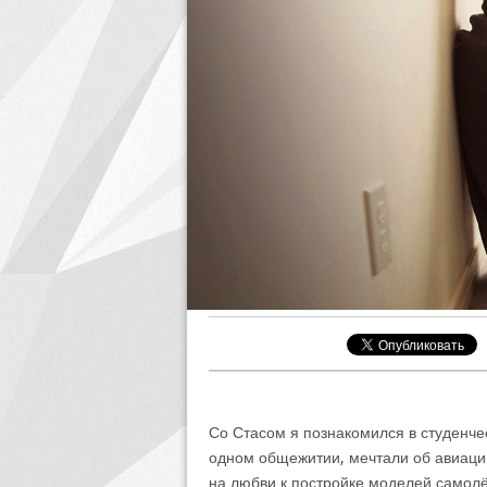
Со Стасом я познакомился в студенче
одном общежитии, мечтали об авиации,
на любви к постройке моделей самолё