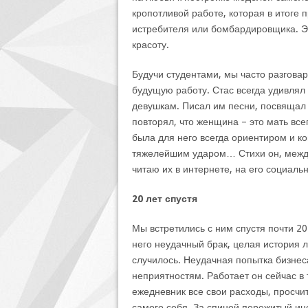
кропотливой работе, которая в итоге
истребителя или бомбардировщика. Э
красоту.
Будучи студентами, мы часто разгова
будущую работу. Стас всегда удивлял
девушкам. Писал им песни, посвящал с
повторял, что женщина – это мать всег
была для него всегда ориентиром и к
тяжелейшим ударом… Стихи он, между
читаю их в интернете, на его социаль
20 лет спустя
Мы встретились с ним спустя почти 20
него неудачный брак, целая история 
случилось. Неудачная попытка бизнеса
неприятностям. Работает он сейчас в 
ежедневник все свои расходы, просчи
самого себя. За спиной пережитый ин