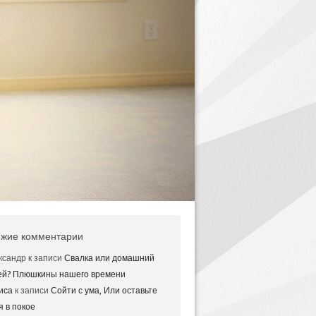
жие комментарии
ксандр
к записи
Свалка или домашний
ей? Плюшкины нашего времени
иса
к записи
Сойти с ума, Или оставьте
я в покое