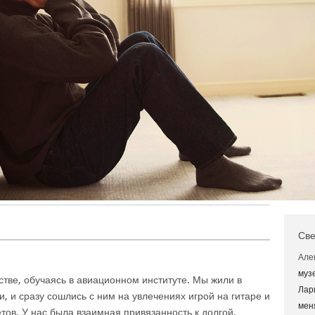
Све
Але
муз
стве, обучаясь в авиационном институте. Мы жили в
Лар
 и сразу сошлись с ним на увлечениях игрой на гитаре и
мен
тов. У нас была взаимная привязанность к долгой,