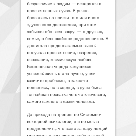
безразличие к людям — испарятся в
просветленных лучах. Я рьяно
бросалась на поиски того или иного
«духовного» достижения, при этом
забывая обо всех вокруг — о друзьях,
семье, о беспокойстве родственников. Я
достигала предполагаемых высот:
получала просветления, озарения,
осознания, космическую любовь…
Бесконечная череда кажущихся
успехов: жизнь стала лучше, ушли
какие-то проблемы, а какие-то
появились, но в сердце, в душе была
тончайшая нехватка чего-то ключевого,
самого важного в жизни человека.
До прихода на тренинг по Системно-
векторной психологии, я и не могла
предположить, что всего за пару лекций
моя жизнь и восприятие себя и людей