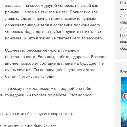
Нат
знаешь… Ты совсем другой человек, не такой как
— н
раньше. Но все не так, все не так. Полностью все.
Але
Лишь сладкая водочная горечь каким-то чудным
спа
образом приводит тебя в состояние полноценного
Але
человека. Ведь где-то в глубине души ты отчетливо
При
понимаешь, что в жизни не хватает чего-то важного.
пси
обр
Одолевает бессмысленность туманной
повседневности. Есть дом, работа, здоровье. Возраст
вполне позволяет составлять планы на будущее. Не
очень хочется. Ты не ощущаешь ценности этого
Бес
бытия. Потому что ты один.
– Почему не женишься?
– очередной раз тебя
й-то надоевший коллега по работе. Этот вопрос
 вежливо и как бы в шутку говорит отец.
. А как же, нужно быть как все.