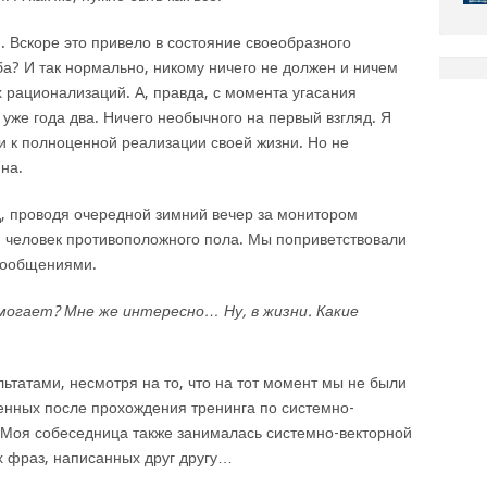
. Вскоре это привело в состояние своеобразного
а? И так нормально, никому ничего не должен и ничем
х рационализаций. А, правда, с момента угасания
же года два. Ничего необычного на первый взгляд. Я
ти к полноценной реализации своей жизни. Но не
на.
, проводя очередной зимний вечер за монитором
 человек противоположного пола. Мы поприветствовали
 сообщениями.
омогает? Мне же интересно… Ну, в жизни. Какие
ьтатами, несмотря на то, что на тот момент мы не были
ченных после прохождения тренинга по системно-
 Моя собеседница также занималась системно-векторной
х фраз, написанных друг другу…