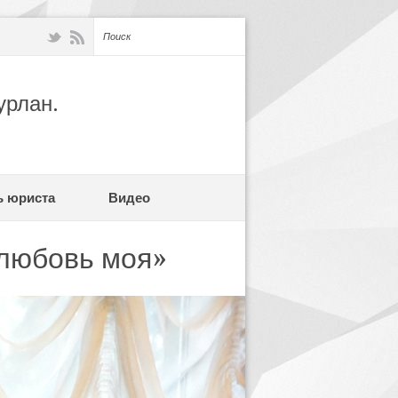
урлан.
ь юриста
Видео
 любовь моя»