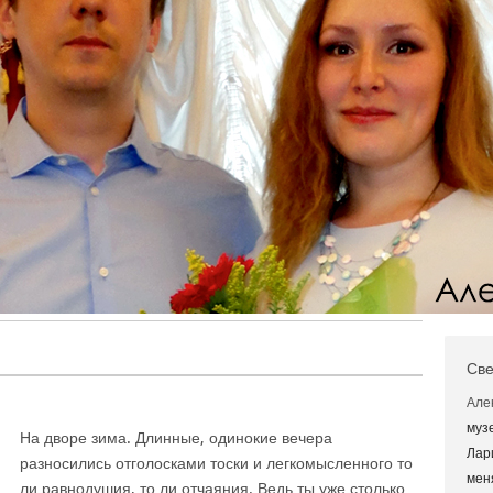
Све
Але
муз
На дворе зима. Длинные, одинокие вечера
Лар
разносились отголосками тоски и легкомысленного то
мен
ли равнодушия, то ли отчаяния. Ведь ты уже столько