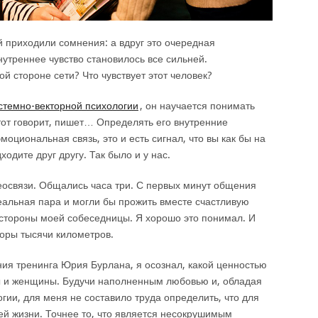
приходили сомнения: а вдруг это очередная
утреннее чувство становилось все сильней.
ой стороне сети? Что чувствует этот человек?
истемно-векторной психологии
, он научается понимать
 тот говорит, пишет… Определять его внутренние
моциональная связь, это и есть сигнал, что вы как бы на
одите друг другу. Так было и у нас.
еосвязи. Общались часа три. С первых минут общения
альная пара и могли бы прожить вместе счастливую
 стороны моей собеседницы. Я хорошо это понимал. И
оры тысячи километров.
ния тренинга Юрия Бурлана, я осознал, какой ценностью
 и женщины. Будучи наполненным любовью и, обладая
гии, для меня не составило труда определить, что для
ей жизни. Точнее то, что является несокрушимым