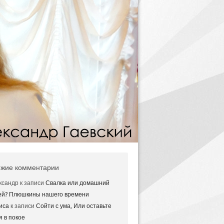
жие комментарии
ксандр
к записи
Свалка или домашний
ей? Плюшкины нашего времени
иса
к записи
Сойти с ума, Или оставьте
я в покое