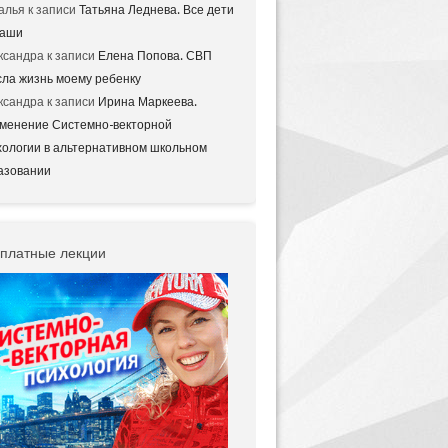
алья
к записи
Татьяна Леднева. Все дети
аши
ксандра
к записи
Елена Попова. СВП
сла жизнь моему ребенку
ксандра
к записи
Ирина Маркеева.
менение Системно-векторной
хологии в альтернативном школьном
азовании
платные лекции