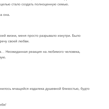
 целью стало создать полноценную семью.
а она.
воей жизни, меня просто разрывало изнутри. Было
речу своей любви.
ла… Неожиданная реакция на любимого человека,
вую.
енилось мчащейся издалека душевной близостью, будто
ебя!