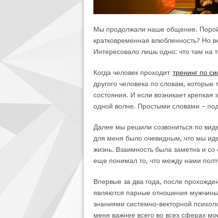
Мы продолжали наше общение. Порой 
кратковременная влюбленность? Но вн
Интересовало лишь одно: что там на т
Когда человек проходит
тренинг по с
другого человека по словам, которые
состояния. И если возникает крепкая э
одной волне. Простыми словами – подх
Далее мы решили созвониться по вид
для меня было очевидным, что мы иде
жизнь. Взаимность была заметна и со
еще понимал то, что между нами полт
Впервые за два года, после прохожде
являются парные отношения мужчины
знаниями системно-векторной психоло
меня важнее всего во всех сферах мо