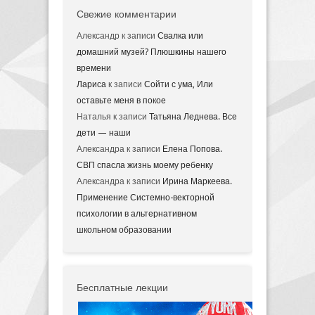
Свежие комментарии
Александр
к записи
Свалка или
домашний музей? Плюшкины нашего
времени
Лариса
к записи
Сойти с ума, Или
оставьте меня в покое
Наталья
к записи
Татьяна Леднева. Все
дети — наши
Александра
к записи
Елена Попова.
СВП спасла жизнь моему ребенку
Александра
к записи
Ирина Маркеева.
Применение Системно-векторной
психологии в альтернативном
школьном образовании
Бесплатные лекции