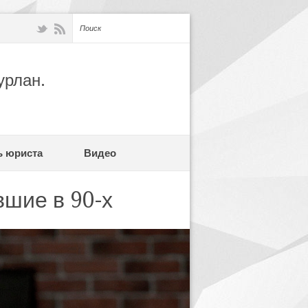
урлан.
ь юриста
Видео
вшие в 90-х