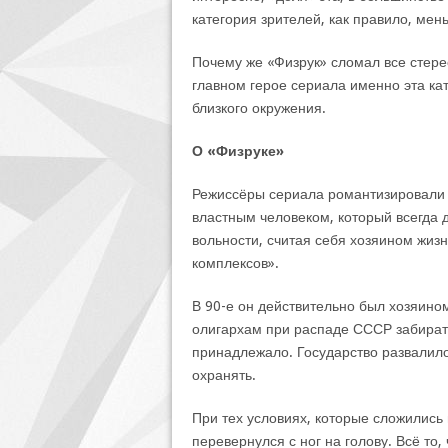
категория зрителей, как правило, мен
Почему же «Физрук» сломал все стере
главном герое сериала именно эта кат
близкого окружения.
О «Физруке»
Режиссёры сериала романтизировали о
властным человеком, который всегда 
вольности, считая себя хозяином жизни
комплексов».
В 90-е он действительно был хозяино
олигархам при распаде СССР забирать 
принадлежало. Государство развалилос
охранять.
При тех условиях, которые сложились
перевернулся с ног на голову. Всё то