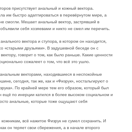
торов присутствует анальный и кожный вектора.
ила им быстро адаптироваться в перевёрнутом мире, а
 не смогли. Мешает анальный вектор, застрявший в
 объявили себя хозяевами и никто не смел им перечить.
 анального вектора и ступора, в котором он находится,
со «старыми друзьями». В задушевной беседе он с
вектору, говорит о том, как было раньше. Какие ценности
моционально сожалеет о том, что всё это ушло.
анальным векторами, находившиеся в неспокойные
шине, сегодня, так же, как и «Физрук», ностальгируют о
рука». По крайней мере тем его образом, который был
он ещё по инерции катился в более высоком социальном и
росто анальные, которые тоже ощущают себя
 кожникам, всё нажитое Физрук не сумел сохранить. И
как он теряет свои сбережения, а в начале второго