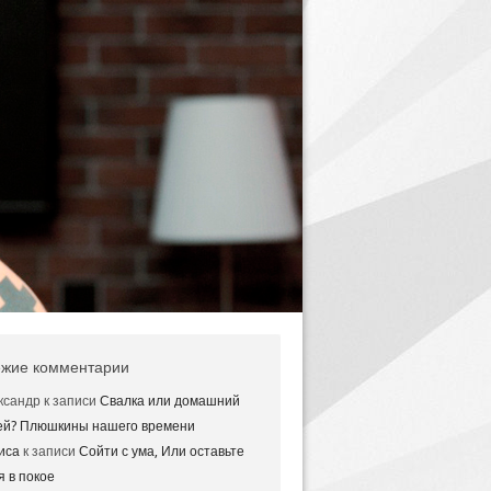
жие комментарии
ксандр
к записи
Свалка или домашний
ей? Плюшкины нашего времени
иса
к записи
Сойти с ума, Или оставьте
я в покое