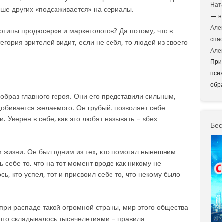
Нат
ьше других «подсаживается» на сериалы.
— н
Але
отипы продюсеров и маркетологов? Да потому, что в
спа
егория зрителей видит, если не себя, то людей из своего
Але
При
пси
обр
браз главного героя. Они его представили сильным,
добивается желаемого. Он грубый, позволяет себе
. Уверен в себе, как это любят называть – «без
Бес
м жизни. Он был одним из тех, кто помогал нынешним
себе то, что на тот момент вроде как никому не
ь, кто успел, тот и присвоил себе то, что некому было
 при распаде такой огромной страны, мир этого общества
, что складывалось тысячелетиями – правила