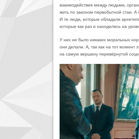
взаимодействия между людьми, орган
жить по законом первобытной стаи. А о
И те люди, которые обладали архетип
которые как раз и находились на уровн
У них не было никаких моральных нор
они делали. А, так как на тот момент
на самую вершину перевёрнутой соци