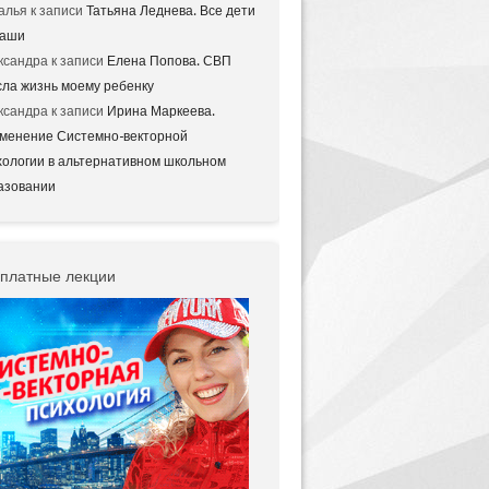
алья
к записи
Татьяна Леднева. Все дети
аши
ксандра
к записи
Елена Попова. СВП
сла жизнь моему ребенку
ксандра
к записи
Ирина Маркеева.
менение Системно-векторной
хологии в альтернативном школьном
азовании
платные лекции