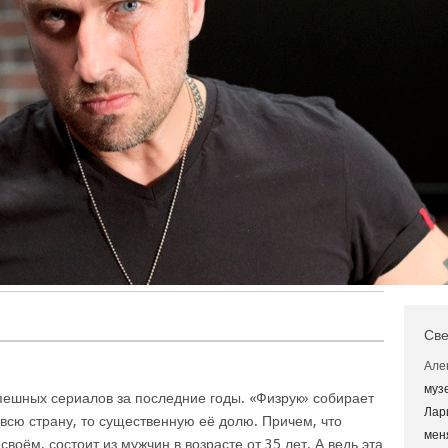
Све
Але
муз
пешных сериалов за последние годы. «Физрук» собирает
Лар
 всю страну, то существенную её долю. Причем, что
мен
своём, состоит из мужчин в возрасте от 35 лет. А ведь эта