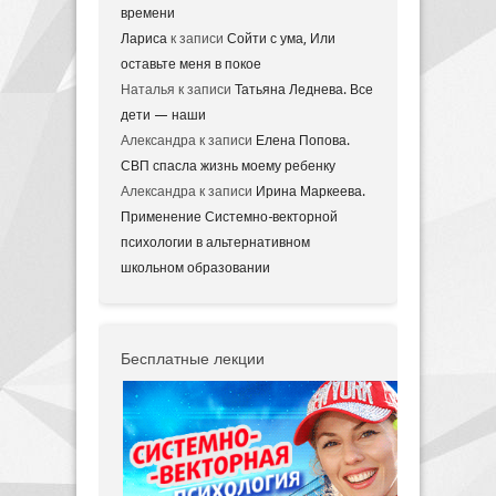
времени
Лариса
к записи
Сойти с ума, Или
оставьте меня в покое
Наталья
к записи
Татьяна Леднева. Все
дети — наши
Александра
к записи
Елена Попова.
СВП спасла жизнь моему ребенку
Александра
к записи
Ирина Маркеева.
Применение Системно-векторной
психологии в альтернативном
школьном образовании
Бесплатные лекции