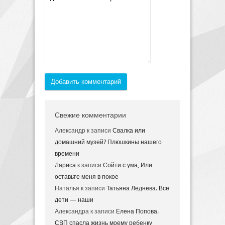
Добавить комментарий
Свежие комментарии
Александр
к записи
Свалка или
домашний музей? Плюшкины нашего
времени
Лариса
к записи
Сойти с ума, Или
оставьте меня в покое
Наталья
к записи
Татьяна Леднева. Все
дети — наши
Александра
к записи
Елена Попова.
СВП спасла жизнь моему ребенку