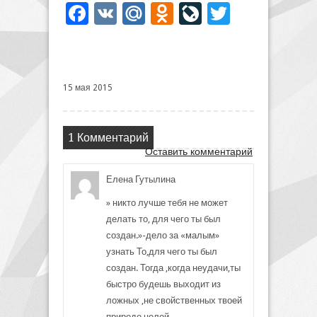
Facebook
VK
Mail.Ru
Odnoklassniki
LiveJournal
Twitter
15 мая 2015
1 Комментарий
Оставить комментарий
Елена Гутылина
» никто лучше тебя не может
делать то, для чего ты был
создан.»-дело за «малым»
узнать То,для чего ты был
создан. Тогда ,когда неудачи,ты
быстро будешь выходит из
ложных ,не свойственных твоей
природе целей.