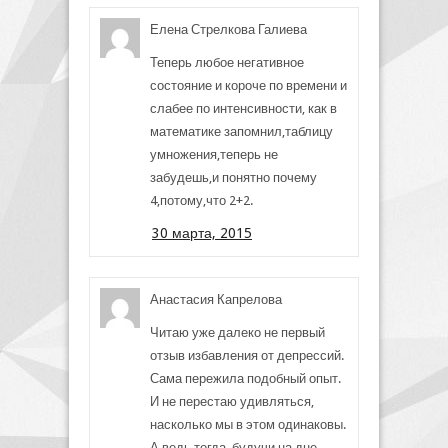
Елена Стрелкова Галиева
Теперь любое негативное
состояние и короче по времени и
слабее по интенсивности, как в
математике запомнил,таблицу
умножения,теперь не
забудешь,и понятно почему
4,потому,что 2+2.
30 марта, 2015
Анастасия Капрелова
Читаю уже далеко не первый
отзыв избавления от депрессий.
Сама пережила подобный опыт.
И не перестаю удивляться,
насколько мы в этом одинаковы.
А ведь тогда, будучи на дне