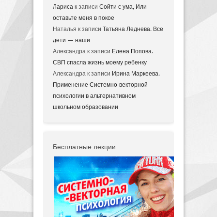
Лариса
к записи
Сойти с ума, Или
оставьте меня в покое
Наталья
к записи
Татьяна Леднева. Все
дети — наши
Александра
к записи
Елена Попова.
СВП спасла жизнь моему ребенку
Александра
к записи
Ирина Маркеева.
Применение Системно-векторной
психологии в альтернативном
школьном образовании
Бесплатные лекции