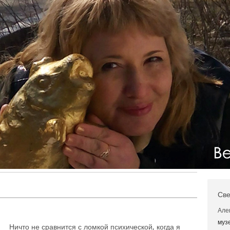
Све
Але
муз
Ничто не сравнится с ломкой психической, когда я