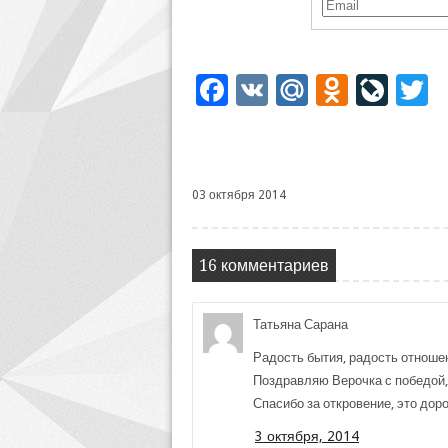
Facebook
VK
Mail.Ru
Odnoklassniki
LiveJourn
Twi
03 октября 2014
16 комментариев
Татьяна Сарана
Радость бытия, радость отношен
Поздравляю Верочка с победой, 
Спасибо за откровение, это доро
3 октября, 2014