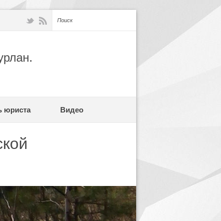
урлан.
ь юриста
Видео
ской