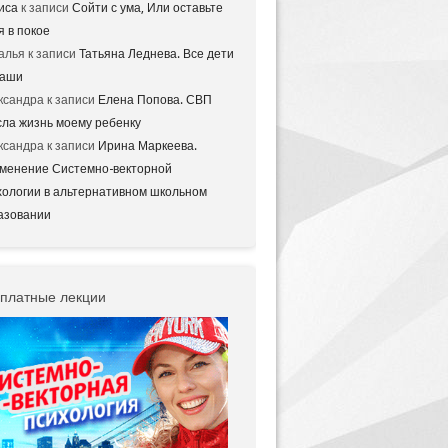
иса
к записи
Сойти с ума, Или оставьте
я в покое
алья
к записи
Татьяна Леднева. Все дети
аши
ксандра
к записи
Елена Попова. СВП
сла жизнь моему ребенку
ксандра
к записи
Ирина Маркеева.
менение Системно-векторной
хологии в альтернативном школьном
азовании
платные лекции