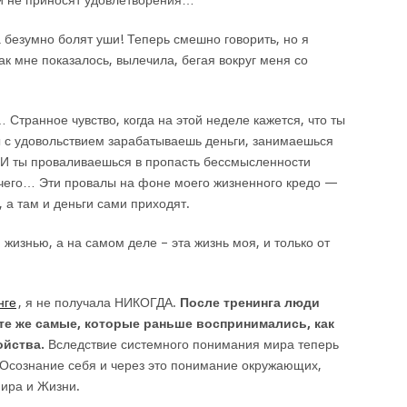
 не приносят удовлетворения…
 безумно болят уши! Теперь смешно говорить, но я
ак мне показалось, вылечила, бегая вокруг меня со
Странное чувство, когда на этой неделе кажется, что ты
ты с удовольствием зарабатываешь деньги, занимаешься
 И ты проваливаешься в пропасть бессмысленности
ичего… Эти провалы на фоне моего жизненного кредо —
 а там и деньги сами приходят.
 жизнью, а на самом деле – эта жизнь моя, и только от
нге
, я не получала НИКОГДА.
После тренинга люди
 те же самые, которые раньше воспринимались, как
ойства.
Вследствие системного понимания мира теперь
Осознание себя и через это понимание окружающих,
мира и Жизни.