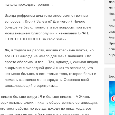
Лар
начала проходить тренинг…
мен
Нат
Всегда рефреном шла тема анестезия от вечных
— н
вопросов… Кто я? Зачем я? Для чего я? Ничего
Але
больше не было, только эти вот вопросы, при всем
спа
моем внешнем благополучии и нежелании БРАТЬ
Але
ОТВЕТСТВЕННОСТЬ за свою жизнь…
При
пси
Да, я ходила на работу, носила красивые платья, но
обр
все ЭТО никогда не имело для меня значения. Это
просто оболочка, и все… Так, однажды, сжимая шприц
в кармане с очередной дозой я как-то осознала, что
нет меня больше, а есть только тело, которое болит и
Бес
ломает, заставляя меня страдать. Осознала свой
зашкаливающий эгоцентризм…
никого больше вокруг! Я и больше никого… А Жизнь
отворительные акции, пихая в общественные организации,
 мест работы, но всегда, доходя до пика, когда все
щающим мою жизнь, я бросала все и начинала снова