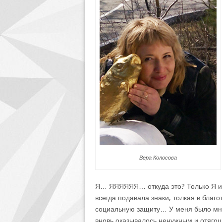
Вера Колосова
Я… ЯЯЯЯЯЯ… откуда это? Только Я и 
всегда подавала знаки, толкая в благ
социальную защиту… У меня было много
вновь оказывалось ненужным и отяго