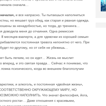
начинала сначала…
начала»,
и все напрасно. Ты пытаешься наполниться
стны, но мешает груз обид, как старая и рваная одежда.
рошены за ненадобностью, но тогда, до тренинга…
я доводила меня до отчаяния. Одна ремиссия
, 8 месяцев взаперти, а для «девочки из хорошей семьи»
прибавляется постоянная тревога непонятно от чего. При
 будет по-другому, но от себя не убежишь…
ет быть легким, но он идет… Жизнь не мыслит
ко вперед, и это святая правда… Сейчас я понимаю, что
т ломка психического, когда во внешнем благополучии
аркотики, и алкоголь, и постоянная «двойная жизнь»,
 СООТВЕТСТВЕННО ОКРУЖАЮЩЕМУ МИРУ, НО
МОЖНО НАПОЛНИТЬ. Что значат философия, йога,
ностного роста»… Даже отношения с красивыми,