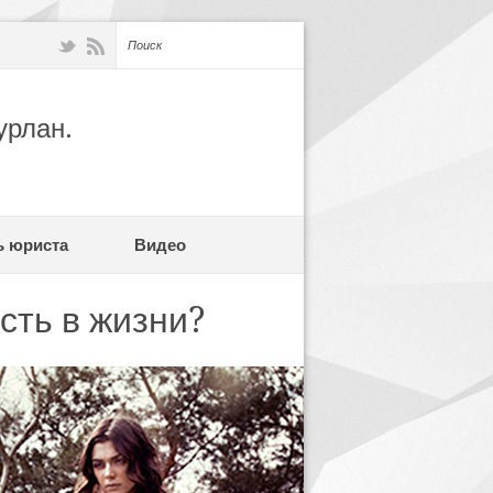
урлан.
ь юриста
Видео
сть в жизни?