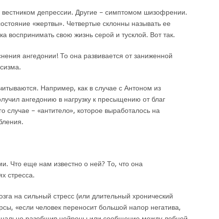
ю вестником депрессии. Другие – симптомом шизофрении.
состояние «жертвы». Четвертые склонны называть ее
а воспринимать свою жизнь серой и тусклой. Вот так.
нения ангедонии! То она развивается от заниженной
ссизма.
читываются. Например, как в случае с Антоном из
лучил ангедонию в нагрузку к пресыщению от благ
о случае – «антитело», которое выработалось на
бления.
и. Что еще нам известно о ней? То, что она
ях стресса.
зга на сильный стресс (или длительный хронический
урсы, «если человек переносит большой напор негатива,
ионально разобщив нейроны или сообщение между лобной