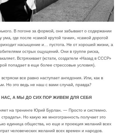
нького. В погоне за формой, они забывают о содержании
у ума, где после «самой крутой тачки», «самой дорогой
приходит насыщение и… пустота. Не от хорошей жизни, а
любителями острых ощущений. Они в группе риска,
закаляет. Встряхивает (кстати, создатели «Назад в СССР»
рой попадает в еще более стрессовые условия).
встряски все равно наступает ангедония. Или, как в
м. Но это ведь не наш с вами случай, правда?
 НАС, А МЫ ДО СИХ ПОР ЖИВЕМ ДЛЯ СЕБЯ
няет на тренинге Юрий Бурлан. — Просто и системно.
 страдать». Но какую же многогранность получает это
олько единица общества, но еще и проекция желаний всех
трат человеческих желаний всех времен и народов.