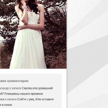
жие комментарии
ксандр
к записи
Свалка или домашний
ей? Плюшкины нашего времени
иса
к записи
Сойти с ума, Или оставьте
я в покое