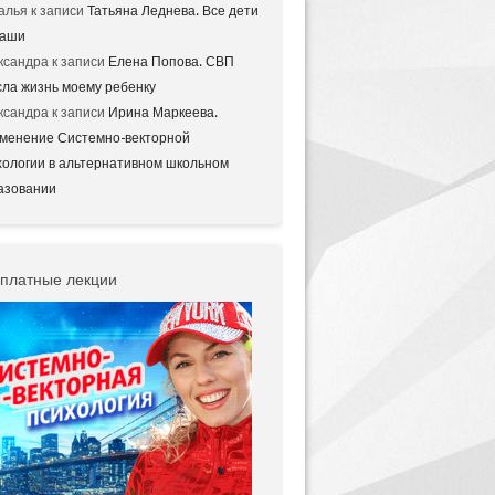
алья
к записи
Татьяна Леднева. Все дети
аши
ксандра
к записи
Елена Попова. СВП
сла жизнь моему ребенку
ксандра
к записи
Ирина Маркеева.
менение Системно-векторной
хологии в альтернативном школьном
азовании
платные лекции