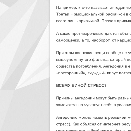
Например, кто-то называет ангедони
Третьи – эмоциональной раскачкой в 
всего лишь привычкой. Плохая привычк
А какие противоречивые даются объяс
самооценки, а то, наоборот, от нарци
При этом кое-какие вещи вообще не у
вышеупомянутого фильма, который по
общества потребления. Ангедония в ег
«посторонний», «чуждый» вирус потре
ВСЕМУ ВИНОЙ СТРЕСС?
Причины ангедонии могут быть разным
замечательно чувствует себя в услови
Ангедонию можно назвать реакцией мо
стресс). Как объясняют интернет-рес
мозг может его «обезболить», функц