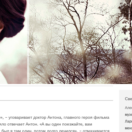
Све
Але
муз
», – уговаривает доктор Антона, главного героя фильма
Лар
яло отвечает Антон. «А вы один поезжайте, вам
мен
а был я там один, потом долго лечился», – отмахивается