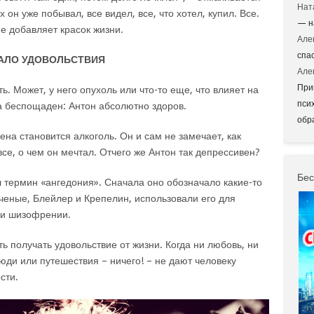
Нат
 он уже побывал, все видел, все, что хотел, купил. Все.
— н
е добавляет красок жизни.
Але
спа
МАЛО УДОВОЛЬСТВИЯ
Але
При
ь. Может, у него опухоль или что-то еще, что влияет на
пси
а беспощаден: Антон абсолютно здоров.
обр
на становится алкоголь. Он и сам не замечает, как
все, о чем он мечтал. Отчего же Антон так депрессивен?
Бес
 термин «ангедония». Сначала оно обозначало какие-то
ученые, Блейлер и Крепелин, использовали его для
ри шизофрении.
ь получать удовольствие от жизни. Когда ни любовь, ни
люди или путешествия – ничего! – не дают человеку
сти.