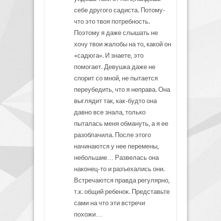
себе другого садиста. Потому-
что это твоя потребность.
Поэтому я даже слышать не
хочу твои жалобы на то, какой он
«садюга». И знаете, это
помогает. Девушка даже не
спорит со мной, не пытается
переубедить, что я неправа. Она
выглядит так, как-будто она
давно все знала, только
пыталась меня обмануть, а я ее
разоблачила. После этого
начинаются у нее перемены,
небольшие… Развелась она
наконец-то и разъехались они.
Встречаются правда регулярно,
т.к. общий ребенок. Представьте
сами на что эти встречи
похожи…