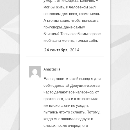
умер… от инфаркта, конечно. А
мог бы жить, и человеком был
неплохим для всех, кроме меня.
А кто мы такие, чтобы выносить
приговоры, даже самым
близким? Только себя мы вправе
и обязаны менять, только себя.
24 сентября, 2014
Anastasiia
Елена, знаете какой вывод я для
себя сделала? Девушки-жертвы
часто делают все наперекор, от
противного, как и в отношениях
им плохо, а они не уходят,
пытаясь что-то склеить. Потому,
когда мне звонила подруга в
слезах после очередного