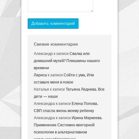
Добавить комментарий
Свежие комментарии
Александр
к записи
Свалка или
домашний музей? Плюшкины нашего
времени
Лариса
к записи
Сойти с ума, Или
оставьте меня в покое
Наталья
к записи
Татьяна Леднева. Все
дети — наши
Александра
к записи
Елена Попова.
СВП спасла жизнь моему ребенку
Александра
к записи
Ирина Маркеева.
Применение Системно-векторной
психологии в альтернативном