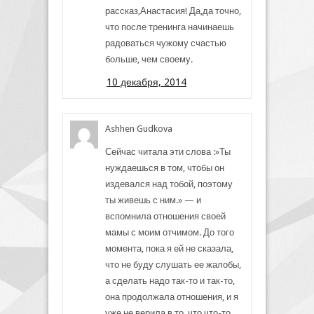
рассказ,Анастасия! Да,да точно,
что после тренинга начинаешь
радоваться чужому счастью
больше, чем своему.
10 декабря, 2014
Ashhen Gudkova
Сейчас читала эти слова :»Ты
нуждаешься в том, чтобы он
издевался над тобой, поэтому
ты живешь с ним.» — и
вспомнила отношения своей
мамы с моим отчимом. До того
момента, пока я ей не сказала,
что не буду слушать ее жалобы,
а сделать надо так-то и так-то,
она продолжала отношения, и я
уже не верила в то, что что-то