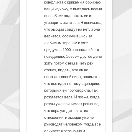
конфликта с криками я собираю
вещи и ухожу, я пыталась всеми
способами задержать ее и
уговорить остаться. Я понимала,
что эмоции сойдут на нет, и она
вернется, соскучившись за
любимым тираном и уже
придумав 1000 оправданий его
поведению. Совсем другое дело
жить потом с ним в четырех
стенах, видеть, что он не
осознает своей вины, понимать,
что все идет по тому сценарию,
который я ей проговорила. Так
рождается вера. И позже, когда
разум уже принимает решение,
что пора уходить из этих
отношений, и эмоции уже не
руководят человеком, тогда все
случается осознанно и