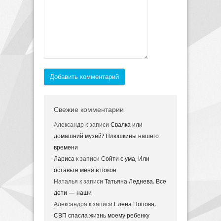
Добавить комментарий
Свежие комментарии
Александр
к записи
Свалка или
домашний музей? Плюшкины нашего
времени
Лариса
к записи
Сойти с ума, Или
оставьте меня в покое
Наталья
к записи
Татьяна Леднева. Все
дети — наши
Александра
к записи
Елена Попова.
СВП спасла жизнь моему ребенку