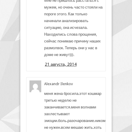
Мне не пришлось расстаться с
мужем, но очень часто стояли на
пороге этого. Как только
начинали анализировать
ситуацию, она исчезала.
Находились слова прощения,
сейчас понимаю причину наших
размолвок. Теперь они у нас в
доме не живут))).
21 августа, 2014
Alexandr Ilenkov
меня жена бросила.этот кошмар
третью неделю не
заканчивается.меня волнами
захлестывают
эмоции.боль.разочарование.никому
не нужен.всем мешаю жить.хоть