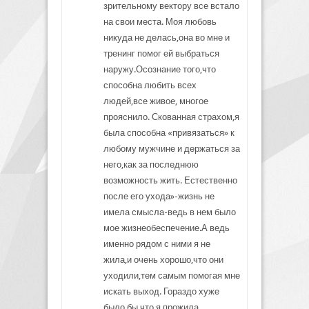
зрительному вектору все встало
на свои места. Моя любовь
никуда не делась,она во мне и
тренинг помог ей выбраться
наружу.Осознание того,что
способна любить всех
людей,все живое, многое
прояснило. Скованная страхом,я
была способна «привязаться» к
любому мужчине и держаться за
него,как за последнюю
возможность жить. Естественно
после его ухода»-жизнь не
имела смысла-ведь в нем было
мое жизнеобеспечение.А ведь
именно рядом с ними я не
жила,и очень хорошо,что они
уходили,тем самым помогая мне
искать выход. Гораздо хуже
было бы,что я прожила