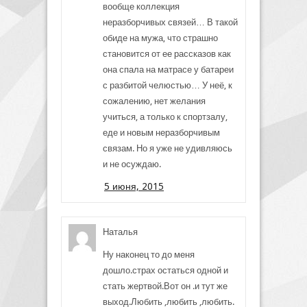
вообще коллекция
неразборчивых связей… В такой
обиде на мужа, что страшно
становится от ее рассказов как
она спала на матрасе у батареи
с разбитой челюстью… У неё, к
сожалению, нет желания
учиться, а только к спортзалу,
еде и новым неразборчивым
связам. Но я уже не удивляюсь
и не осуждаю.
5 июня, 2015
Наталья
Ну наконец то до меня
дошло.страх остаться одной и
стать жертвой.Вот он .и тут же
выход.Любить ,любить ,любить.