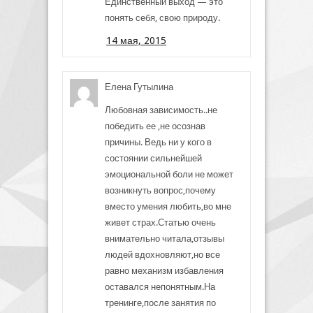
Единственный выход — это
понять себя, свою природу.
14 мая, 2015
Елена Гутылина
Любовная зависимость..не
победить ее ,не осознав
причины. Ведь ни у кого в
состоянии сильнейшей
эмоциональной боли не может
возникнуть вопрос,почему
вместо умения любить,во мне
живет страх.Статью очень
внимательно читала,отзывы
людей вдохновляют,но все
равно механизм избавления
оставался непонятным.На
тренинге,после занятия по