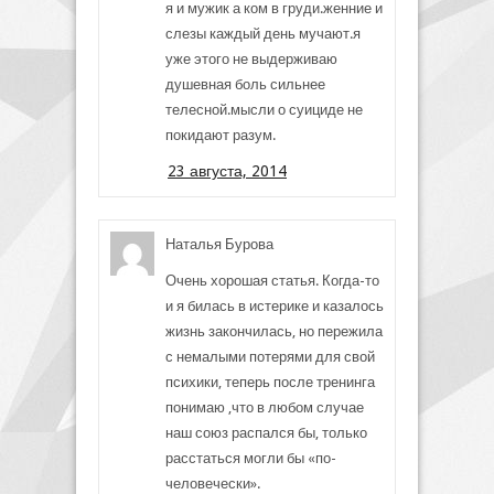
я и мужик а ком в груди.женние и
слезы каждый день мучают.я
уже этого не выдерживаю
душевная боль сильнее
телесной.мысли о суициде не
покидают разум.
23 августа, 2014
Наталья Бурова
Очень хорошая статья. Когда-то
и я билась в истерике и казалось
жизнь закончилась, но пережила
с немалыми потерями для свой
психики, теперь после тренинга
понимаю ,что в любом случае
наш союз распался бы, только
расстаться могли бы «по-
человечески».