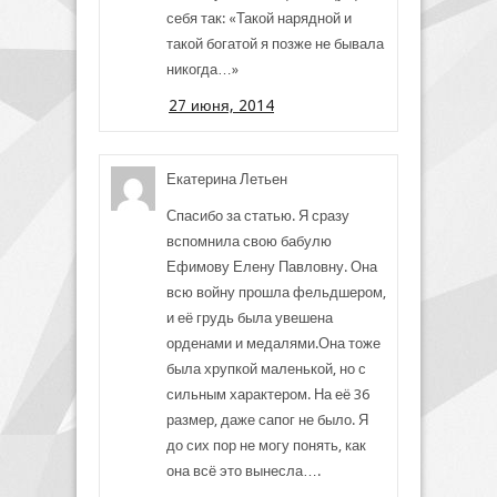
себя так: «Такой нарядной и
такой богатой я позже не бывала
никогда…»
27 июня, 2014
Екатерина Летьен
Спасибо за статью. Я сразу
вспомнила свою бабулю
Ефимову Елену Павловну. Она
всю войну прошла фельдшером,
и её грудь была увешена
орденами и медалями.Она тоже
была хрупкой маленькой, но с
сильным характером. На её 36
размер, даже сапог не было. Я
до сих пор не могу понять, как
она всё это вынесла….