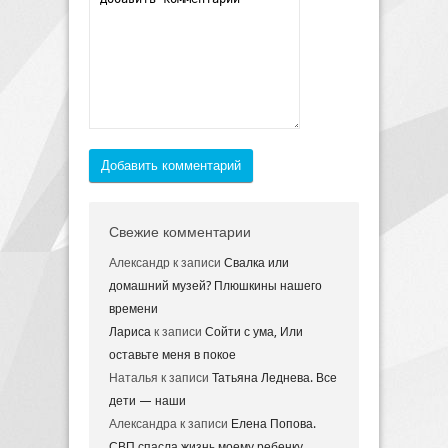
Добавить комментарий
Свежие комментарии
Александр
к записи
Свалка или
домашний музей? Плюшкины нашего
времени
Лариса
к записи
Сойти с ума, Или
оставьте меня в покое
Наталья
к записи
Татьяна Леднева. Все
дети — наши
Александра
к записи
Елена Попова.
СВП спасла жизнь моему ребенку