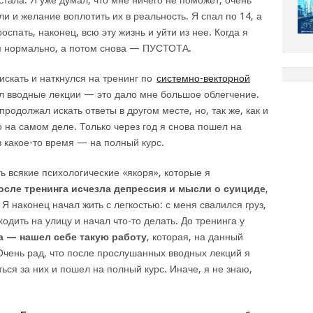
тала. Я уже думал, что мне ничего не поможет, очень
 и желание воплотить их в реальность. Я спал по 14, а
спать, наконец, всю эту жизнь и уйти из нее. Когда я
бя нормально, а потом снова — ПУСТОТА.
искать и наткнулся на тренинг по
системно-векторной
 вводные лекции — это дало мне большое облегчение.
продолжал искать ответы в другом месте, но, так же, как и
но на самом деле. Только через год я снова пошел на
з какое-то время — на полный курс.
ь всякие психологические «якоря», которые я
осле тренинга исчезла депрессия и мысли о суициде
,
 Я наконец начал жить с легкостью: с меня свалился груз,
одить на улицу и начал что-то делать. До тренинга у
а — нашел себе такую работу
, которая, на данный
Очень рад, что после прослушанных вводных лекций я
ться за них и пошел на полный курс. Иначе, я не знаю,