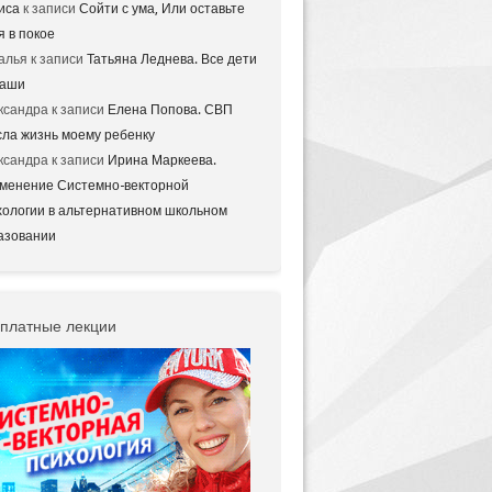
иса
к записи
Сойти с ума, Или оставьте
я в покое
алья
к записи
Татьяна Леднева. Все дети
аши
ксандра
к записи
Елена Попова. СВП
сла жизнь моему ребенку
ксандра
к записи
Ирина Маркеева.
менение Системно-векторной
хологии в альтернативном школьном
азовании
платные лекции