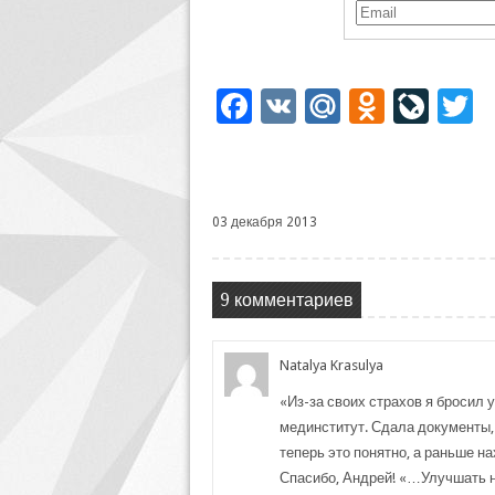
Facebook
VK
Mail.Ru
Odnoklassniki
LiveJourn
Twi
03 декабря 2013
9 комментариев
Natalya Krasulya
«Из-за своих страхов я бросил у
мединститут. Сдала документы,
теперь это понятно, а раньше 
Спасибо, Андрей! «…Улучшать н