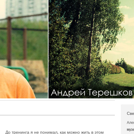
Све
Але
муз
До тренинга я не понимал, как можно жить в этом