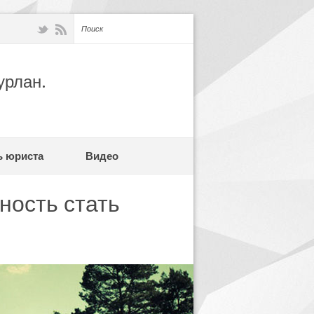
урлан.
ь юриста
Видео
ность стать