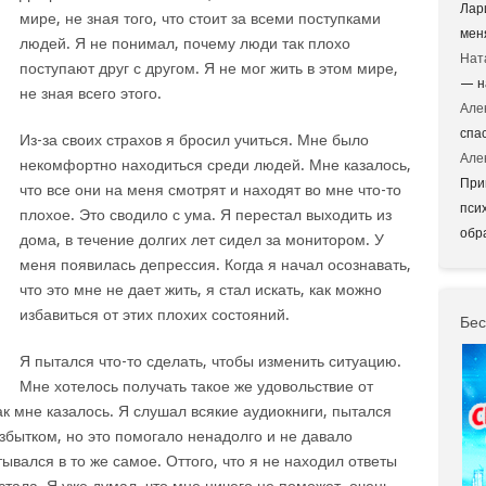
Лар
мире, не зная того, что стоит за всеми поступками
мен
людей. Я не понимал, почему люди так плохо
Нат
поступают друг с другом. Я не мог жить в этом мире,
— н
не зная всего этого.
Але
спа
Из-за своих страхов я бросил учиться. Мне было
Але
некомфортно находиться среди людей. Мне казалось,
При
что все они на меня смотрят и находят во мне что-то
пси
плохое. Это сводило с ума. Я перестал выходить из
обр
дома, в течение долгих лет сидел за монитором. У
меня появилась депрессия. Когда я начал осознавать,
что это мне не дает жить, я стал искать, как можно
избавиться от этих плохих состояний.
Бес
Я пытался что-то сделать, чтобы изменить ситуацию.
Мне хотелось получать такое же удовольствие от
ак мне казалось. Я слушал всякие аудиокниги, пытался
избытком, но это помогало ненадолго и не давало
ывался в то же самое. Оттого, что я не находил ответы