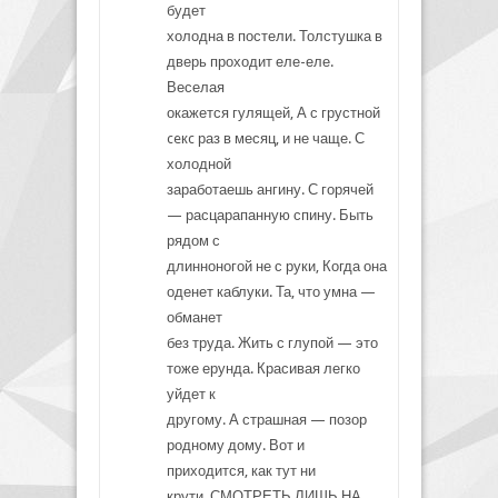
будет
холодна в постели. Толстушка в
дверь проходит еле-еле.
Веселая
окажется гулящей, А с грустной
ceкc раз в месяц, и не чаще. С
холодной
заработаешь ангину. С горячей
— расцарапанную спину. Быть
рядом с
длинноногой не с руки, Когда она
оденет каблуки. Та, что умна —
обманет
без труда. Жить с глупой — это
тоже ерунда. Красивая легко
уйдет к
другому. А страшная — позор
родному дому. Вот и
приходится, как тут ни
крути, СМОТРЕТЬ ЛИШЬ НА