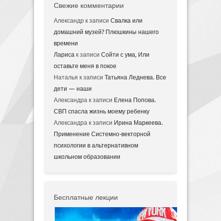
Свежие комментарии
Александр
к записи
Свалка или
домашний музей? Плюшкины нашего
времени
Лариса
к записи
Сойти с ума, Или
оставьте меня в покое
Наталья
к записи
Татьяна Леднева. Все
дети — наши
Александра
к записи
Елена Попова.
СВП спасла жизнь моему ребенку
Александра
к записи
Ирина Маркеева.
Применение Системно-векторной
психологии в альтернативном
школьном образовании
Бесплатные лекции