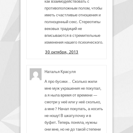
как взаимодействовать с
противоположным полом, чтобы
иметь счастливые отношения и
полноценный секс. Стереотипы
вековых традиций не
вписываются в стремительные
изменения нашего психического.
30 октября, 2013
Наталья Красуля
А про бусики… Сколько жили
мне муж украшения не покупал,
а я ныла время от времени —
смотри у неё или у неё сколько,
а мне ? Начал покупать, а носить
не ношу! В шкатулочку и в
буфет. Теперь поняла, нужны
они мне, но не до такой степени