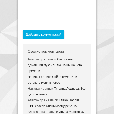
Добавить комментарий
Свежие комментарии
Александр
к записи
Свалка или
домашний музей? Плюшкины нашего
времени
Лариса
к записи
Сойти с ума, Или
оставьте меня в покое
Наталья
к записи
Татьяна Леднева. Все
дети — наши
Александра
к записи
Елена Попова.
СВП спасла жизнь моему ребенку
Александра
к записи
Ирина Маркеева.