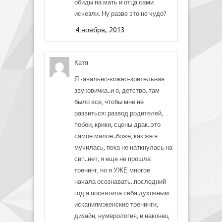
обиды на мать и отца сами
исчезли. Ну разве это не чудо?
4 ноября, 2013
Катя
Я -анально-кожно-зрительная
звуковичка..и о, детство..там
было все, чтобы мне не
развиться: развод родителей,
побои, крики, сцены драк..это
самое малое..боже, как же я
мучилась, пока не наткнулась на
свп..нет, я еще не прошла
тренинг, но я УЖЕ многое
начала осознавать..последний
год я посвятила себя духовным
исканиям:женские тренинги,
дизайн, нумерология, и наконец