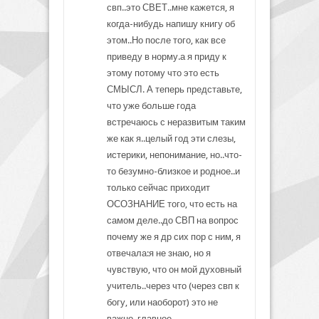
свп..это СВЕТ..мне кажется, я
когда-нибудь напишу книгу об
этом..Но после того, как все
приведу в норму.а я приду к
этому потому что это есть
СМЫСЛ. А теперь представьте,
что уже больше года
встречаюсь с неразвитым таким
же как я..целый год эти слезы,
истерики, непонимание, но..что-
то безумно-близкое и родное..и
только сейчас приходит
ОСОЗНАНИЕ того, что есть на
самом деле..до СВП на вопрос
почему же я др сих пор с ним, я
отвечала:я не знаю, но я
чувствую, что он мой духовный
учитель..через что (через свп к
богу, или наоборот) это не
важно, главное