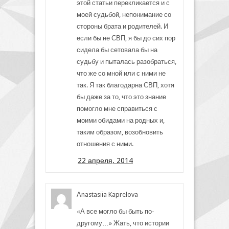
этой статьи перекликается и с
моей судьбой, непонимание со
стороны брата и родителей. И
если бы не СВП, я бы до сих пор
сидела бы сетовала бы на
судьбу и пыталась разобраться,
что же со мной или с ними не
так. Я так благодарна СВП, хотя
бы даже за то, что это знание
помогло мне справиться с
моими обидами на родных и,
таким образом, возобновить
отношения с ними.
22 апреля, 2014
Аnastasiia Kaprelova
«А все могло бы быть по-
другому…» Жать, что истории