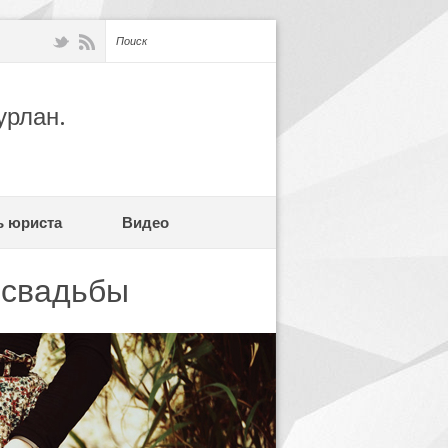
урлан.
ь юриста
Видео
 свадьбы