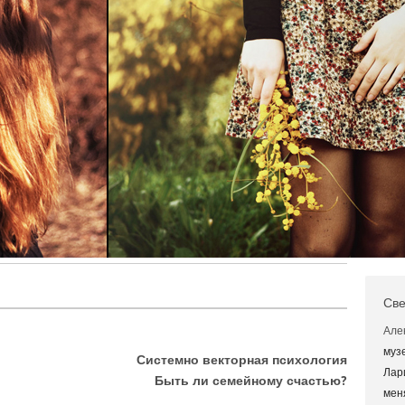
Све
Але
муз
Системно векторная психология
Лар
Быть ли семейному счастью?
мен