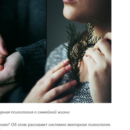
рная психология о семейной жизни
чение? Об этом расскажет системно векторная психология.