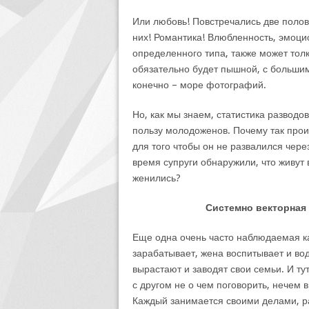
Или любовь! Повстречались две полови
них! Романтика! Влюбленность, эмоц
определенного типа, также может тол
обязательно будет пышной, с большим
конечно – море фотографий.
Но, как мы знаем, статистика разводо
пользу молодоженов. Почему так прои
для того чтобы он не развалился через
время супруги обнаружили, что живут 
женились?
Системно векторная 
Еще одна очень часто наблюдаемая ка
зарабатывает, жена воспитывает и вод
вырастают и заводят свои семьи. И т
с другом не о чем поговорить, нечем 
Каждый занимается своими делами, ра