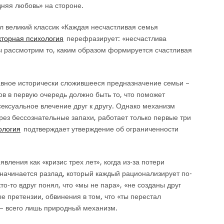
дняя любовь» на стороне.
л великий классик «Каждая несчастливая семья
кторная психология
перефразирует: «несчастлива
мы рассмотрим то, каким образом формируется счастливая
лавное исторически сложившееся предназначение семьи –
ов в первую очередь должно быть то, что поможет
ексуальное влечение друг к другу. Однако механизм
рез бессознательные запахи, работает только первые три
ология
подтверждает утверждение об ограниченности
вления как «кризис трех лет», когда из-за потери
» начинается разлад, который каждый рационализирует по-
кто-то вдруг понял, что «мы не пара», «не созданы друг
е претензии, обвинения в том, что «ты перестал
о – всего лишь природный механизм.