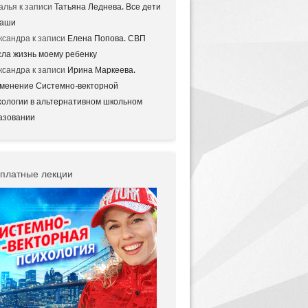
алья
к записи
Татьяна Леднева. Все дети
аши
ксандра
к записи
Елена Попова. СВП
сла жизнь моему ребенку
ксандра
к записи
Ирина Маркеева.
менение Системно-векторной
хологии в альтернативном школьном
азовании
платные лекции