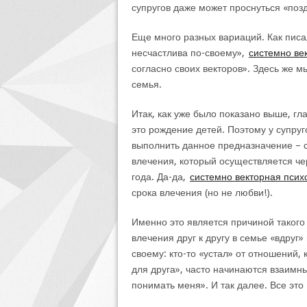
супругов даже может проснуться «поз
Еще много разных вариаций. Как писа
несчастлива по-своему»,
системно ве
согласно своих векторов». Здесь же 
семья.
Итак, как уже было показано выше, г
это рождение детей. Поэтому у супруг
выполнить данное предназначение – с
влечения, который осуществляется че
года. Да-да,
системно векторная псих
срока влечения (но не любви!).
Именно это является причиной такого я
влечения друг к другу в семье «вдруг
своему: кто-то «устал» от отношений, 
для друга», часто начинаются взаимны
понимать меня». И так далее. Все эт