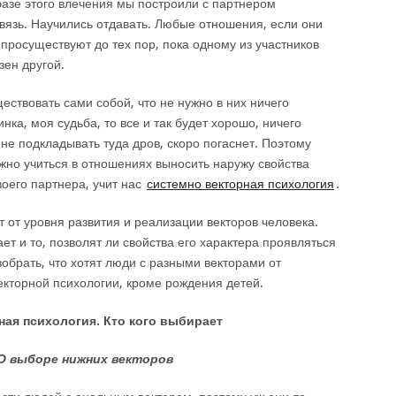
 базе этого влечения мы построили с партнером
язь. Научились отдавать. Любые отношения, если они
просуществуют до тех пор, пока одному из участников
зен другой.
ествовать сами собой, что не нужно в них ничего
нка, моя судьба, то все и так будет хорошо, ничего
 не подкладывать туда дров, скоро погаснет. Поэтому
ужно учиться в отношениях выносить наружу свойства
воего партнера, учит нас
системно векторная психология
.
 от уровня развития и реализации векторов человека.
т и то, позволят ли свойства его характера проявляться
обрать, что хотят люди с разными векторами от
екторной психологии, кроме рождения детей.
ная психология. Кто кого выбирает
О выборе нижних векторов