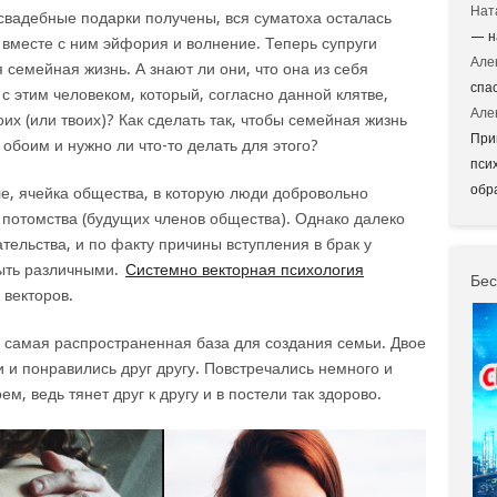
Нат
 свадебные подарки получены, вся суматоха осталась
— н
 вместе с ним эйфория и волнение. Теперь супруги
Але
 семейная жизнь. А знают ли они, что она из себя
спа
с этим человеком, который, согласно данной клятве,
Але
оих (или твоих)? Как сделать так, чтобы семейная жизнь
При
обоим и нужно ли что-то делать для этого?
пси
обр
ле, ячейка общества, в которую люди добровольно
 потомства (будущих членов общества). Однако далеко
тельства, и по факту причины вступления в брак у
быть различными.
Системно векторная психология
Бес
 векторов.
 самая распространенная база для создания семьи. Двое
и понравились друг другу. Повстречались немного и
, ведь тянет друг к другу и в постели так здорово.