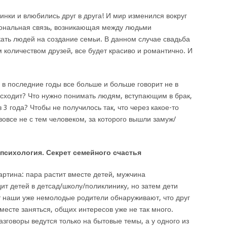
нки и влюбились друг в друга! И мир изменился вокруг
иональная связь, возникающая между людьми
кать людей на создание семьи. В данном случае свадьба
 количеством друзей, все будет красиво и романтично. И
в в последние годы все больше и больше говорит не в
сходит? Что нужно понимать людям, вступающим в брак,
 3 года? Чтобы не получилось так, что через какое-то
вовсе не с тем человеком, за которого вышли замуж/
психология. Секрет семейного счастья
ртина: пара растит вместе детей, мужчина
ит детей в детсад/школу/поликлинику, но затем дети
ут наши уже немолодые родители обнаруживают, что друг
вместе заняться, общих интересов уже не так много.
зговоры ведутся только на бытовые темы, а у одного из