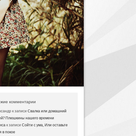
жие комментарии
ксандр
к записи
Свалка или домашний
ей? Плюшкины нашего времени
иса
к записи
Сойти с ума, Или оставьте
я в покое