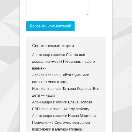
Добавить комментарий
Свежие комментарии
Александр
к записи
Свалка или
домашний музей? Плюшкины нашего
времени
Лариса
к записи
Сойти с ума, Или
оставьте меня в покое
Наталья
к записи
Татьяна Леднева. Все
дети — наши
Александра
к записи
Елена Попова.
СВП спасла жизнь моему ребенку
Александра
к записи
Ирина Маркеева.
Применение Системно-векторной
психологии в альтернативном