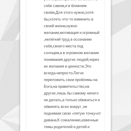
себе самом,и в ближнем
своём.Для этого нужно,хотя-
бы,хотеть что-то изменить в
своей жизни,нужно
желание,мотивация и огромный
,нелёгкий труд в осознании
себя,своего места под
солнцем,и в огромном желании
понимания других людей,через
их желания и ценности.Это
всегда непросто.Легче
переложить свои проблемы на
Бога,на правительство,на
других.лишь бы самому ничего
не делать,а только обижаться и
обвинять всех вокруг ,не
поднимая свою «пятую точку»от
дивана.К сожалению,извечные
темы родителей и детей и