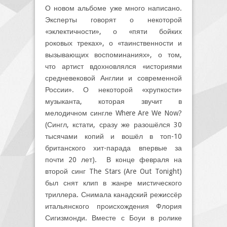
О новом альбоме уже много написано.
Эксперты говорят о некоторой
«эклектичности», о «пяти бойких
роковых треках», о «таинственности и
вызывающих воспоминаниях», о том,
что артист вдохновлялся «историями
средневековой Англии и современной
России». О некоторой «хрупкости»
музыканта, которая звучит в
мелодичном сингле Where Are We Now?
(Сингл, кстати, сразу же разошёлся 30
тысячами копий и вошёл в топ-10
британского хит-парада впервые за
почти 20 лет). В конце февраля на
второй синг The Stars (Are Out Tonight)
был снят клип в жанре мистического
триллера. Снимала канадский режиссёр
итальянского происхождения Флория
Сигизмонди. Вместе с Боуи в ролике