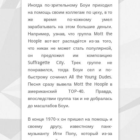
Иногда по-зрительному Боуи приходил
на помощь своим коллегам по цеху, в то
же время по-кожному умел
зарабатывать на этом большие деньги.
Например, узнав, что группа Mott the
Hoople вот-вот распадётся из-за того,
что никак не может стать популярной,
он предложил им композицию
Suffragette City. Трек группе не
понравился, тогда Боуи сел и по-
быстрому сочинил All the Young Dudes.
Песня сразу вывела Mott the Hoople в
американский TOP-40. Правда,
впоследствии группа так и не добралась
до масштабов Боуи.
В конце 1970-х он пришел на помощь и
своему другу, известному панк-
музыканту Игги Попу, который из-за