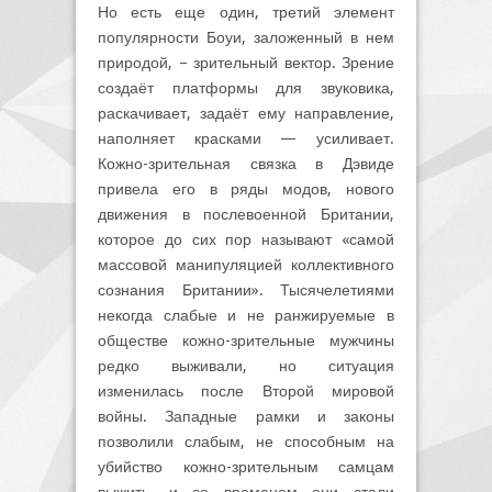
Но есть еще один, третий элемент
популярности Боуи, заложенный в нем
природой, – зрительный вектор. Зрение
создаёт платформы для звуковика,
раскачивает, задаёт ему направление,
наполняет красками — усиливает.
Кожно-зрительная связка в Дэвиде
привела его в ряды модов, нового
движения в послевоенной Британии,
которое до сих пор называют «самой
массовой манипуляцией коллективного
сознания Британии». Тысячелетиями
некогда слабые и не ранжируемые в
обществе кожно-зрительные мужчины
редко выживали, но ситуация
изменилась после Второй мировой
войны. Западные рамки и законы
позволили слабым, не способным на
убийство кожно-зрительным самцам
выжить, и со временем они стали