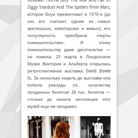
объёме. После шоу The Rise And Fall Of
Ziggy Stardust And The Spiders From Mars,
которое Боуи презентовал в 1970-е (до
сих его считают одним из самых
зрелищных, новаторских и живых), его
популярность приобрела «черты
помешательства». И этому
помешательству даже десятилетие —
не помеха. 23 марта в Лондонском
Музее Виктории и Альберта открылась
ретроспективная выставка David Bowie
Is. За несколько недель до выставки она
побила рекорды по… количеству
проданных билетов! 26 тыс. билетов —
столько до начала экспозиции этот
музей еще не продавал.