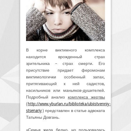
В корне виктимного комплекса
находится врожденный страх
зрительника – страх смерти. Его
присутствие придает феромонам
виктимологички особенный запах,
притягивающий к ней садистов,
насильников или маньяков-душителей.
Подробный анализ
комплекса жертвы
(
http://www.yburlan.ru/biblioteka/ubiistvenniy-
stsenariy
) представлен в статье адвоката
Татьяны Довгань.
«Семья жила бедно, но пользовалась