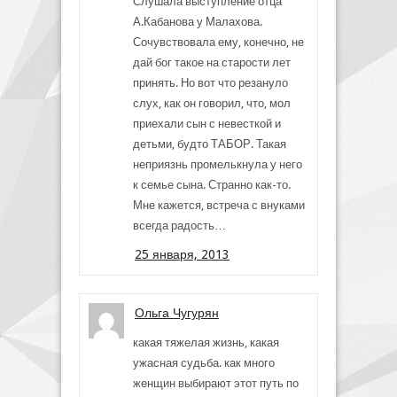
Слушала выступление отца
А.Кабанова у Малахова.
Сочувствовала ему, конечно, не
дай бог такое на старости лет
принять. Но вот что резануло
слух, как он говорил, что, мол
приехали сын с невесткой и
детьми, будто ТАБОР. Такая
неприязнь промелькнула у него
к семье сына. Странно как-то.
Мне кажется, встреча с внуками
всегда радость…
25 января, 2013
Ольга Чугурян
какая тяжелая жизнь, какая
ужасная судьба. как много
женщин выбирают этот путь по