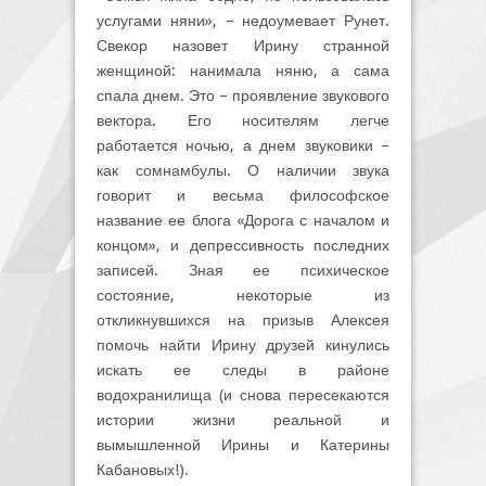
услугами няни», – недоумевает Рунет.
Свекор назовет Ирину странной
женщиной: нанимала няню, а сама
спала днем. Это – проявление звукового
вектора. Его носителям легче
работается ночью, а днем звуковики –
как сомнамбулы. О наличии звука
говорит и весьма философское
название ее блога «Дорога с началом и
концом», и депрессивность последних
записей. Зная ее психическое
состояние, некоторые из
откликнувшихся на призыв Алексея
помочь найти Ирину друзей кинулись
искать ее следы в районе
водохранилища (и снова пересекаются
истории жизни реальной и
вымышленной Ирины и Катерины
Кабановых!).