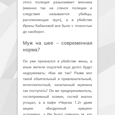
этого полиция разыскивает мясника
(именно так на сленге полиции и
следствия называются убийцы,
расчленяющие труп), а в убийстве
Ирины Кабановой все было с точностью
до наоборот.
Муж на шее – современная
норма?
Он уже признался в убийстве жены, а
иные жители соцсетей еще долго будут
недоумевать: «Как же так? Разве мог
такой обаятельный и привлекательный,
интеллигентный, начитанный мужчина
так поступить? Он же предприниматель,
гостеприимный хозяин, гостей знатно
угощал, а в кафе «Черска 1.2» даже
акцию «Бездонный кувшин»
устраивал…» Им будут отвечать те, кто