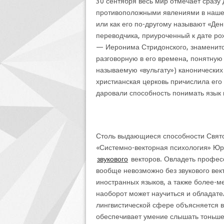
30 сентября весь мир отмечает сразу 
противоположными явлениями в наше
или как его по-другому называют «Де
переводчика, приуроченный к дате ро
— Иеронима Стридонского, знаменито
разговорную в его времена, понятную
называемую «вульгату») канонических т
христианская церковь причислила его 
даровали способность понимать язык 
Столь выдающиеся способности Свято
«Системно-векторная психология» Юр
звукового
векторов. Овладеть професс
вообще невозможно без звукового вект
иностранных языков, а также более-м
наоборот может научиться и обладат
лингвистической сфере объясняется в
обеспечивает умение слышать тоньше,