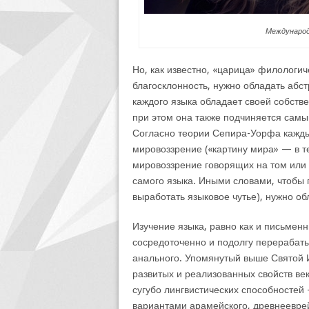
Международ
Но, как известно, «царица» филологич
благосклонность, нужно обладать абс
каждого языка обладает своей собств
при этом она также подчиняется самы
Согласно теории Сепира-Уорфа каждый
мировоззрение («картину мира» — в те
мировоззрение говорящих на том или э
самого языка. Иными словами, чтобы п
выработать языковое чутье), нужно о
Изучение языка, равно как и письмен
сосредоточенно и подолгу перерабат
анального. Упомянутый выше Святой
развитых и реализованных свойств ве
сугубо лингвистических способносте
вариантами арамейского, древнееврей