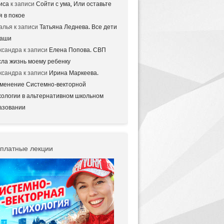
иса
к записи
Сойти с ума, Или оставьте
я в покое
алья
к записи
Татьяна Леднева. Все дети
аши
ксандра
к записи
Елена Попова. СВП
сла жизнь моему ребенку
ксандра
к записи
Ирина Маркеева.
менение Системно-векторной
хологии в альтернативном школьном
азовании
платные лекции