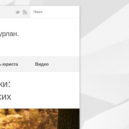
урлан.
ь юриста
Видео
ки:
хих