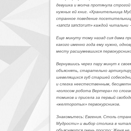
девушка и молча протянула строго
нужных ей книг. «Хранительница Му
странное поведение посетительницы:
«sancta sanctorum» каждой читальни
Еще минуту тому назад сия дама при
какого именно года ему нужно, одно
месту расшумевшихся первокурснико
Вернувшись через пару минут к свое
объяснять, старательно артикулиру
шевелящихся губ старшей собеседни
и слегка неестественным, бесцвет
«голосом робота Вертера» по слогам
томиков и присела за первый свобо
«желторотых» первокурсников.
Знакомьтесь: Евгения. Столь стран
Мудрости» и выбор столика в чита
объясняются очень просто: Женя не