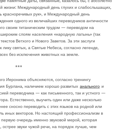
две памятные даты, связанные, казалось бы, с абсолютно
й жизни: Международный день глухих и слабослышащих,
нь красноречивых рук», и Международный день
ждения одного из величайших переводчиков античности
го своим титаническим трудом — переводом на
 широким слоям населения «народную латынь» (так
екстов Ветхого и Нового Заветов. За эти заслуги
к лику святых, а Святые Небеса, согласно легенде,
всех без исключения животных на земле.
***
го Иеронима объясняются, согласно тренингу
ия Бурлана, наличием хорошо развитых
анального
и
ией переводчика — как письменного, так и устного —
ора. Естественно, выучить один или даже несколько
енее сносно переводить с этих языков на родной или
ель иных векторов. Но настоящий профессионализм в
 первую очередь именно звуковой мерой, которая
 острее звуки чужой речи, на порядок лучше, чем