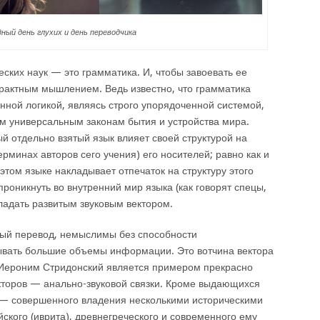
ный день глухих и день переводчика
еских наук — это грамматика. И, чтобы завоевать ее
трактным мышлением. Ведь известно, что грамматика
енной логикой, являясь строго упорядоченной системой,
м универсальным законам бытия и устройства мира.
 отдельно взятый язык влияет своей структурой на
рминах авторов сего учения) его носителей; равно как и
том языке накладывает отпечаток на структуру этого
роникнуть во внутренний мир языка (как говорят спецы,
бладать развитым звуковым вектором.
ный перевод, немыслимы без способности
ывать большие объемы информации. Это вотчина вектора
 Иероним Стридонский является примером прекрасно
кторов — анально-звуковой связки. Кроме выдающихся
й — совершенного владения несколькими историческими
ского (иврита), древнегреческого и современного ему