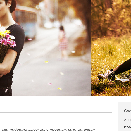
Све
Але
муз
еки подошла высокая, стройная, симпатичная