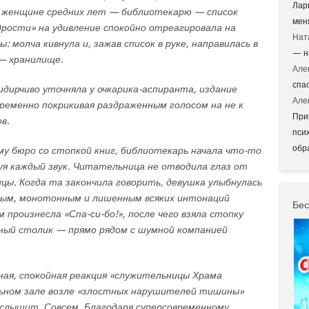
Лар
й женщине средних лет — библиотекарю — список
мен
дрости» на удивление спокойно отреагировала на
Нат
 молча кивнула и, зажав список в руке, направилась в
— н
 — хранилище.
Але
спа
дирчиво уточняла у очкарика-аспиранта, издание
Але
временно покрикивая раздраженным голосом на не к
При
в.
пси
обр
му бюро со стопкой книг, библиотекарь начала что-то
я каждый звук. Читательница не отводила глаз от
цы. Когда та закончила говорить, девушка улыбнулась
ным, монотонным и лишенным всяких интонаций
Бес
 произнесла «Спа-си-бо!», после чего взяла стопку
дный столик — прямо рядом с шумной компанией
ная, спокойная реакция «служительницы Храма
льном зале возле «злостных нарушителей тишины»
 слышит. Совсем. Благодаря суперсовременному