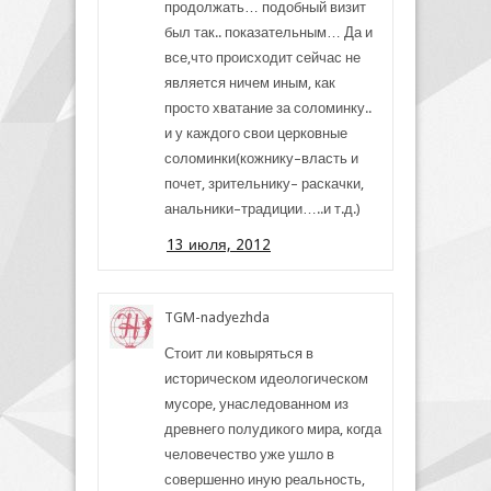
продолжать… подобный визит
был так.. показательным… Да и
все,что происходит сейчас не
является ничем иным, как
просто хватание за соломинку..
и у каждого свои церковные
соломинки(кожнику–власть и
почет, зрительнику– раскачки,
анальники–традиции…..и т.д.)
13 июля, 2012
TGM-nadyezhda
Стоит ли ковыряться в
историческом идеологическом
мусоре, унаследованном из
древнего полудикого мира, когда
человечество уже ушло в
совершенно иную реальность,