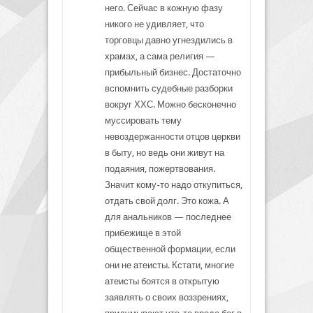
него. Сейчас в кожную фазу
никого не удивляет, что
торговцы давно угнездились в
храмах, а сама религия —
прибыльный бизнес. Достаточно
вспомнить судебные разборки
вокруг ХХС. Можно бесконечно
муссировать тему
невоздержанности отцов церкви
в быту, но ведь они живут на
подаяния, пожертвования.
Значит кому-то надо откупиться,
отдать свой долг. Это кожа. А
для анальников — последнее
прибежище в этой
общественной формации, если
они не атеисты. Кстати, многие
атеисты боятся в открытую
заявлять о своих воззрениях,