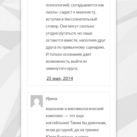
психологией, складывается как
пазлы- садист к мазохисту,
вступая в бессознательный
сговор. Они могут сколько
угодно ругаться, но чаще
остаются вместе, наполняя друг
друга по привычному сценарию.
И только осознание дает
возможность выйти из
замкнутого круга.
23 мая, 2014
Ирина
мазохизм и виктимологический
комплекс — тот еще
коктейльчик! Таким бы девочкам,
всем до одной, да на тренинг
Юрия Бурлана, и через