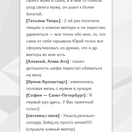
своего мужа и сына, и в чем то поняла
уход своего мужа, он ушел к более
богатой.
[Татьяна-Тверь]
: 2-ой раз посетила
лекцию о кожном векторе и не перестаю
удивляться — все точно обо мне, то, что
сама от себя скрывала-Юрий точно все
сформулировал, но думаю, что и др.
вектора во мне есть
[Алексей, Алма-Ата]
: понял
дотошность шефа перестал обижаться
на жену
[Ирина-Кронштадт]
: изменилась
половая жизнь с мужем в лучшую
[София — Санкт-Петербург]
: Я
первый раз здесь. У Вас приятный
голос!)
[евгения,г.киев]
: Узнала,реально-
соседку Зойку,ну просто копия!!!!!
(слушала кожный вектор)