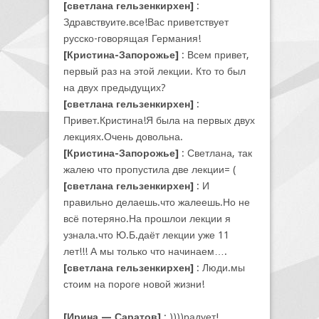
[светлана гельзенкирхен]
:
Здравствуите.все!Вас приветствует
русско-говорящая Германия!
[Кристина-Запорожье]
: Всем привет,
первый раз на этой лекции. Кто то был
на двух предыдущих?
[светлана гельзенкирхен]
:
Привет.Кристина!Я была на первых двух
лекциях.Очень довольна.
[Кристина-Запорожье]
: Светлана, так
жалею что пропустила две лекции= (
[светлана гельзенкирхен]
: И
правильно делаешь.что жалеешь.Но не
всё потеряно.На прошлои лекции я
узнала.что Ю.Б.даёт лекции уже 11
лет!!! А мы только что начинаем….
[светлана гельзенкирхен]
: Люди.мы
стоим на пороге новой жизни!
[Ирина — Саратов]
: ))))радует!