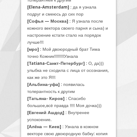
толерантней к другим
[Elena-Amsterdam]
: да я узнала
подруг и смеюсь до сих пор
[Софья — Москва]
: Я узнала после
кожного вектора своего парня и сына) и
настроение кстати стало на порядок
лучше!!!
[мро]
: Мой двоюродный брат Тима
точно Кожник!!!!!!!!Узнала
[Tatiana-Санкт-Петербург]
: О, да)))
улыбка не сходила с лица от осознания,
как же это Я!!!
[Альбина-уфа]
: появилась
толерантность к другим
[Татьяна- Киров]
: Спасибо
большое,всё правда !!!! Моя дочка)))
[Евгений Ашдод]
: Внутренее
успокоение.
[Алёна — Киев]
: Узнала в кожном
векторе свою двоюродную бабку: копия