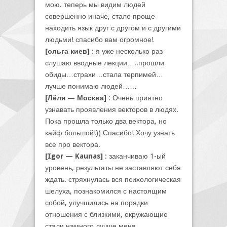
мою. теперь мы видим людей
совершенно иначе, стало проще
находить язык друг с другом и с другими
людьми! спасибо вам огромное!
[ольга киев]
: я уже несколько раз
слушаю вводные лекции…..прошли
обиды…страхи…стала терпимей…
лучше понимаю людей……
[Лёля — Москва]
: Очень приятно
узнавать проявления векторов в людях.
Пока прошла только два вектора, но
кайф большой!)) Спасибо! Хочу узнать
все про вектора.
[Igor — Kaunas]
: заканчиваю 1-ый
уровень, результаты не заставляют себя
ждать. стряхнулась вся психологическая
шелуха, познакомился с настоящим
собой, улучшились на порядки
отношения с близкими, окружающие
стали намного лучше меня