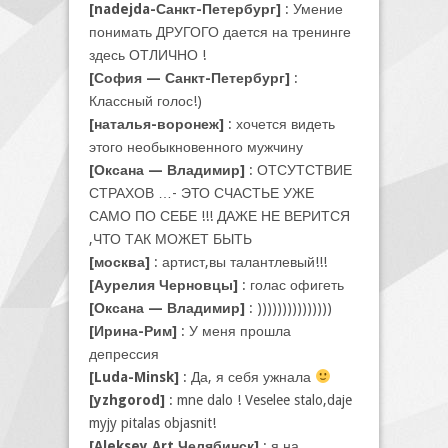
[nadejda-Санкт-Петербург]
: Умение
понимать ДРУГОГО дается на тренинге
здесь ОТЛИЧНО !
[София — Санкт-Петербург]
:
Классный голос!)
[наталья-воронеж]
: хочется видеть
этого необыкновенного мужчину
[Оксана — Владимир]
: ОТСУТСТВИЕ
СТРАХОВ …- ЭТО СЧАСТЬЕ УЖЕ
САМО ПО СЕБЕ !!! ДАЖЕ НЕ ВЕРИТСЯ
,ЧТО ТАК МОЖЕТ БЫТЬ
[москва]
: артист,вы талантлевый!!!
[Аурелия Черновцы]
: голас офигеть
[Оксана — Владимир]
: )))))))))))))))
[Ирина-Рим]
: У меня прошла
депрессия
[Luda-Minsk]
: Да, я себя ужнала
[yzhgorod]
: mne dalo ! Veselee stalo,daje
myjy pitalas objasnit!
[Aleksey Art Челябинск]
: я на