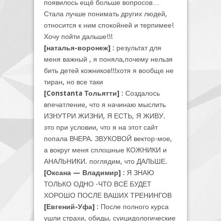
появилось ещё больше вопросов…
Стала лучше понимать других людей,
относится к ним спокойней и терпимее!
Хочу пойти дальше!!!
[наталья-воронеж]
: результат для
меня важный , я поняла,почему нельзя
бить детей кожников!!!хотя я вообще не
тиран, но все таки
[Constanta Тольятти]
: Создалось
впечатление, что я начинаю мыслить
ИЗНУТРИ ЖИЗНИ, Я ЕСТЬ, Я ЖИВУ.
это при условии, что я на этот сайт
попала ВЧЕРА. ЗВУКОВОЙ вектор-мое,
а вокруг меня сплошные КОЖНИКИ и
АНАЛЬНИКИ. поглядим, что ДАЛЬШЕ.
[Оксана — Владимир]
: Я ЗНАЮ
ТОЛЬКО ОДНО -ЧТО ВСЁ БУДЕТ
ХОРОШО ПОСЛЕ ВАШИХ ТРЕНИНГОВ
[Евгений-Уфа]
: После полного курса
ушли страхи, обиды, суицидологические