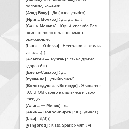
половину коженик
[Азад Баку]
: Да (плюс улыбка)
[Ирина Москва]
: да, да, да !
[Саша-Москва]
: Юрий, спасибо Вам,
намного легче стало понимать
окружающих
[Lana — Odessa]
: Несколько знакомых
узнала :)))
[Алексей — Курган]
: Узнал других,
здорово! =)
[Елена-Самара]
: да
[пушкино]
: улыбнулись!)
[Вологодушка-г.Вологда]
: Я узнала в
КОЖНОМ своего начальника и свою
соседку.
[Алина — Минск]
: да
[Анна — Новосибирск]
: =))) узнала)
[Lisa]
: ДА!)))
[yzhgorod]
: Klass, Spasibo vam ! Vi