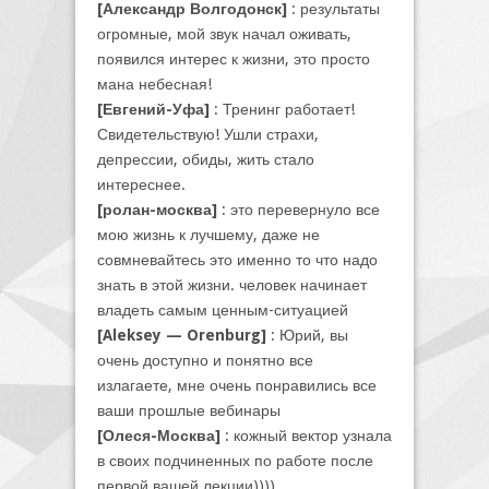
[Александр Волгодонск]
: результаты
огромные, мой звук начал оживать,
появился интерес к жизни, это просто
мана небесная!
[Евгений-Уфа]
: Тренинг работает!
Свидетельствую! Ушли страхи,
депрессии, обиды, жить стало
интереснее.
[ролан-москва]
: это перевернуло все
мою жизнь к лучшему, даже не
совмневайтесь это именно то что надо
знать в этой жизни. человек начинает
владеть самым ценным-ситуацией
[Aleksey — Orenburg]
: Юрий, вы
очень доступно и понятно все
излагаете, мне очень понравились все
ваши прошлые вебинары
[Олеся-Москва]
: кожный вектор узнала
в своих подчиненных по работе после
первой вашей лекции))))