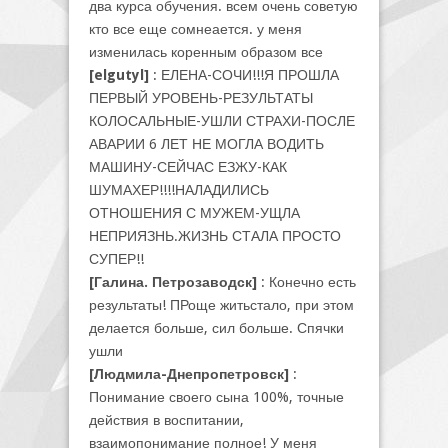
два курса обучения. всем очень советую
кто все еще сомнеается. у меня
изменилась коренным образом все
[elgutyl]
: ЕЛЕНА-СОЧИ!!!Я ПРОШЛА
ПЕРВЫЙ УРОВЕНЬ-РЕЗУЛЬТАТЫ
КОЛОСАЛЬНЫЕ-УШЛИ СТРАХИ-ПОСЛЕ
АВАРИИ 6 ЛЕТ НЕ МОГЛА ВОДИТЬ
МАШИНУ-СЕЙЧАС ЕЗЖУ-КАК
ШУМАХЕР!!!!НАЛАДИЛИСЬ
ОТНОШЕНИЯ С МУЖЕМ-УЩЛА
НЕПРИЯЗНЬ.ЖИЗНЬ СТАЛА ПРОСТО
СУПЕР!!
[Галина. Петрозаводск]
: Конечно есть
результаты! ПРоще житьстало, при этом
делается больше, сил больше. Спячки
ушли
[Людмила-Днепропетровск]
:
Понимание своего сына 100%, точные
действия в воспитании,
взаимопонимание полное! У меня