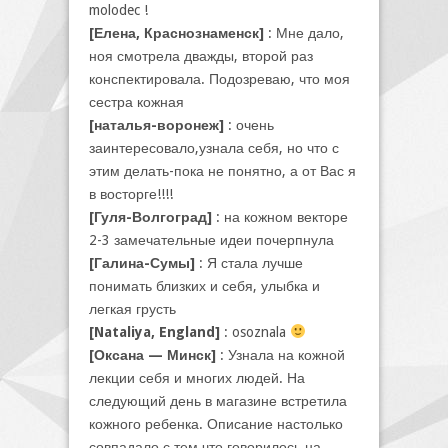
molodec !
[Елена, Краснознаменск]
: Мне дало,
ноя смотрела дважды, второй раз
конспектировала. Подозреваю, что моя
сестра кожная
[наталья-воронеж]
: очень
заинтересовало,узнала себя, но что с
этим делать-пока не понятно, а от Вас я
в восторге!!!!
[Гуля-Волгоград]
: на кожном векторе
2-3 замечательные идеи почерпнула
[Галина-Сумы]
: Я стала лучше
понимать близких и себя, улыбка и
легкая грусть
[Nataliya, England]
: osoznala
[Оксана — Минск]
: Узнала на кожной
лекции себя и многих людей. На
следующий день в магазине встретила
кожного ребенка. Описание настолько
совпадало с тем что говорилось на