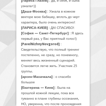
[Лариса Глазов]
: да, и себя, и сына
узнала=))
[Даша-Москва]
: Узнала в кожном
векторе мою бабкшку, вплоть до черт
характера, было очень интересно!
[ЛАРИСА-КИЕВ]
: ДА! СПАСИБО!
[София — Санкт-Петербург]
: Я здесь
первый раз, у Вас приятный голос!)
[PavelNizhnyNovgorod]
:
Свидетельствую, что полный тренинг
постепенно, не сразу, но понемногу,
меняет весь жизненный сценарий.
Становится легче жить. Участник 25
группы.
[арсен-Махачкала]
: о спасибо
большое
[Екатерина — Киев]
: Была на
прошлой кожной лекции, пока все
туманно в плане глубины осознания,
НО, уверенна, что после прохождения