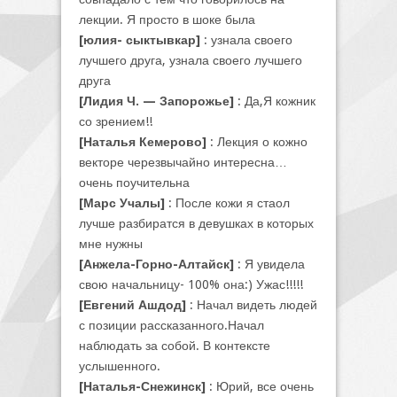
лекции. Я просто в шоке была
[юлия- сыктывкар]
: узнала своего
лучшего друга, узнала своего лучшего
друга
[Лидия Ч. — Запорожье]
: Да,Я кожник
со зрением!!
[Наталья Кемерово]
: Лекция о кожно
векторе черезвычайно интересна…
очень поучительна
[Марс Учалы]
: После кожи я стаол
лучше разбиратся в девушках в которых
мне нужны
[Анжела-Горно-Алтайск]
: Я увидела
свою начальницу- 100% она:) Ужас!!!!!
[Евгений Ашдод]
: Начал видеть людей
с позиции рассказанного.Начал
наблюдать за собой. В контексте
услышенного.
[Наталья-Снежинск]
: Юрий, все очень