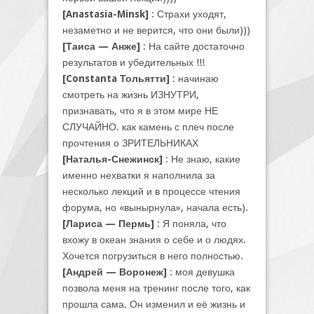
[Anastasia-Minsk]
: Страхи уходят,
незаметно и не верится, что они были)))
[Таиса — Анже]
: На сайте достаточно
результатов и убедительных !!!
[Constanta Тольятти]
: начинаю
смотреть на жизнь ИЗНУТРИ,
признавать, что я в этом мире НЕ
СЛУЧАЙНО. как камень с плеч после
прочтения о ЗРИТЕЛЬНИКАХ
[Наталья-Снежинск]
: Не знаю, какие
именно нехватки я наполнила за
несколько лекций и в процессе чтения
форума, но «вынырнула», начала есть).
[Лариса — Пермь]
: Я поняла, что
вхожу в океан знания о себе и о людях.
Хочется погрузиться в него полностью.
[Андрей — Воронеж]
: моя девушка
позвола меня на тренинг после того, как
прошла сама. Он изменил и её жизнь и