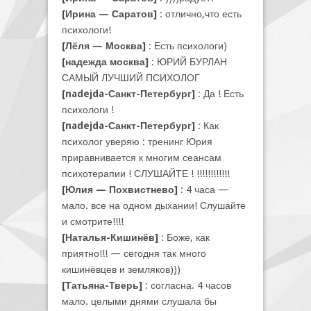
[Ирина — Саратов]
: отлично,что есть
психологи!
[Лёля — Москва]
: Есть психологи)
[надежда москва]
: ЮРИЙ БУРЛАН
САМЫЙ ЛУЧШИЙ ПСИХОЛОГ
[nadejda-Санкт-Петербург]
: Да ! Есть
психологи !
[nadejda-Санкт-Петербург]
: Как
психолог уверяю : тренинг Юрия
приравнивается к многим сеансам
психотерапии ! СЛУШАЙТЕ ! !!!!!!!!!!!!
[Юлия — Похвистнево]
: 4 часа —
мало. все на одном дыхании! Слушайте
и смотрите!!!!
[Наталья-Кишинёв]
: Боже, как
приятно!!! — сегодня так много
кишинёвцев и земляков)))
[Татьяна-Тверь]
: согласна. 4 часов
мало. целыми днями слушала бы