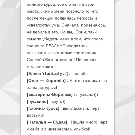
полного курса, все станет на свои
места. Лично меня потрясло то, что
после лекции появилась легкость и
«светлость» ума. Сначала, призенаюсь,
не верила в это. Но вы, Юрий, таки
сумели убедить меня в том, что после
тренинга РЕАЛЬНО уходят так
называемые «тяжелые состояния»
Спасибо Вам огромное! Появилось
желание жить!
[Елена Ytant.ufycr]
: спасибо
[Олег — Королёв]
: Я готов записаться
на ваши курсы!
[Екатерина-Воронеж]
: я узнала)))
[пушкино]
: круто))
[Карина-Курск]
: вы классный, черт
ворзьми!
[Наталья — Судак]
: Нашла много черт
у себя и с интересом и улыбкой