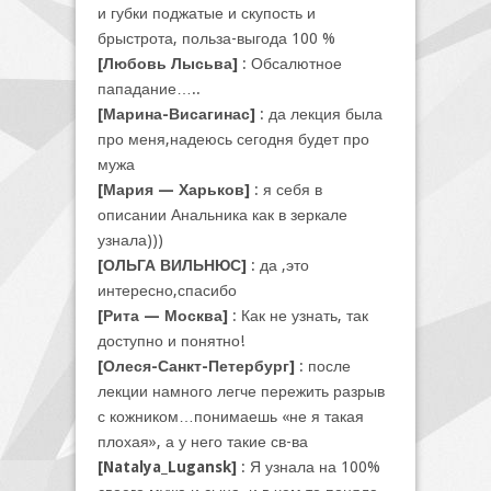
и губки поджатые и скупость и
брыстрота, польза-выгода 100 %
[Любовь Лысьва]
: Обсалютное
пападание…..
[Марина-Висагинас]
: да лекция была
про меня,надеюсь сегодня будет про
мужа
[Мария — Харьков]
: я себя в
описании Анальника как в зеркале
узнала)))
[ОЛЬГА ВИЛЬНЮС]
: да ,это
интересно,спасибо
[Рита — Москва]
: Как не узнать, так
доступно и понятно!
[Олеся-Санкт-Петербург]
: после
лекции намного легче пережить разрыв
с кожником…понимаешь «не я такая
плохая», а у него такие св-ва
[Natalya_Lugansk]
: Я узнала на 100%