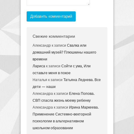
Добавить комментарий
Свежие комментарии
Александр
к записи
Свалка или
домашний музей? Плюшкины нашего
времени
Лариса
к записи
Сойти с ума, Или
оставьте меня в покое
Наталья
к записи
Татьяна Леднева. Все
дети — наши
Александра
к записи
Елена Попова.
СВП спасла жизнь моему ребенку
Александра
к записи
Ирина Маркеева.
Применение Системно-векторной
психологии в альтернативном
школьном образовании