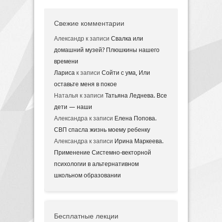
Свежие комментарии
Александр
к записи
Свалка или
домашний музей? Плюшкины нашего
времени
Лариса
к записи
Сойти с ума, Или
оставьте меня в покое
Наталья
к записи
Татьяна Леднева. Все
дети — наши
Александра
к записи
Елена Попова.
СВП спасла жизнь моему ребенку
Александра
к записи
Ирина Маркеева.
Применение Системно-векторной
психологии в альтернативном
школьном образовании
Бесплатные лекции