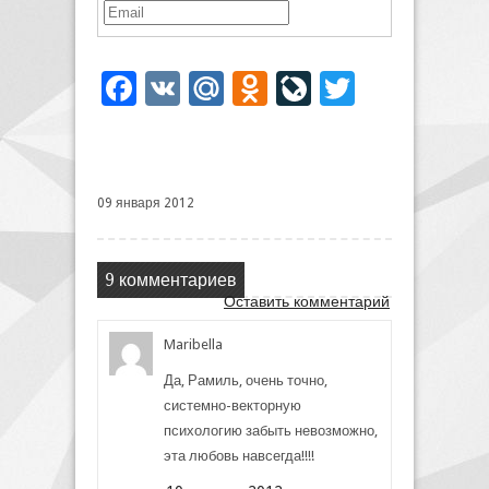
Facebook
VK
Mail.Ru
Odnoklassniki
LiveJournal
Twitter
09 января 2012
9 комментариев
Оставить комментарий
Maribella
Да, Рамиль, очень точно,
системно-векторную
психологию забыть невозможно,
эта любовь навсегда!!!!