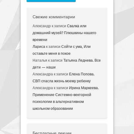
Свежие комментарии
Александр
к записи
Свалка или
домашний музей? Плюшкины нашего
времени
Лариса
к записи
Сойти с ума, Или
оставьте меня в покое
Наталья
к записи
Татьяна Леднева. Все
дети — наши
Александра
к записи
Елена Попова.
СВП спасла жизнь моему ребенку
Александра
к записи
Ирина Маркеева.
Применение Системно-векторной
психологии в альтернативном
школьном образовании
Бесплатные лекции