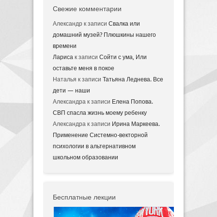
Свежие комментарии
Александр
к записи
Свалка или
домашний музей? Плюшкины нашего
времени
Лариса
к записи
Сойти с ума, Или
оставьте меня в покое
Наталья
к записи
Татьяна Леднева. Все
дети — наши
Александра
к записи
Елена Попова.
СВП спасла жизнь моему ребенку
Александра
к записи
Ирина Маркеева.
Применение Системно-векторной
психологии в альтернативном
школьном образовании
Бесплатные лекции