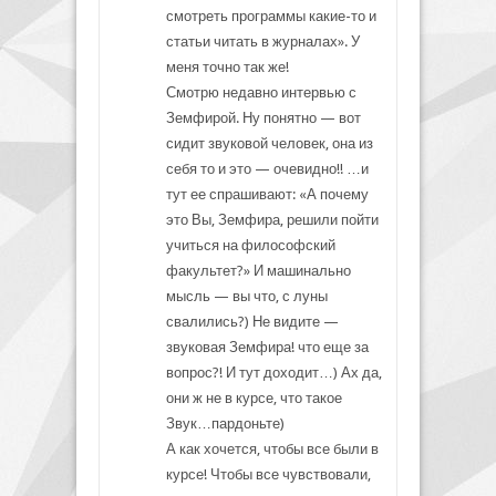
смотреть программы какие-то и
статьи читать в журналах». У
меня точно так же!
Смотрю недавно интервью с
Земфирой. Ну понятно — вот
сидит звуковой человек, она из
себя то и это — очевидно!! …и
тут ее спрашивают: «А почему
это Вы, Земфира, решили пойти
учиться на философский
факультет?» И машинально
мысль — вы что, с луны
свалились?) Не видите —
звуковая Земфира! что еще за
вопрос?! И тут доходит…) Ах да,
они ж не в курсе, что такое
Звук…пардоньте)
А как хочется, чтобы все были в
курсе! Чтобы все чувствовали,