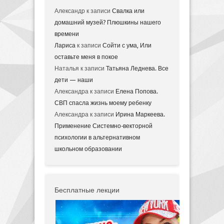
Александр
к записи
Свалка или
домашний музей? Плюшкины нашего
времени
Лариса
к записи
Сойти с ума, Или
оставьте меня в покое
Наталья
к записи
Татьяна Леднева. Все
дети — наши
Александра
к записи
Елена Попова.
СВП спасла жизнь моему ребенку
Александра
к записи
Ирина Маркеева.
Применение Системно-векторной
психологии в альтернативном
школьном образовании
Бесплатные лекции