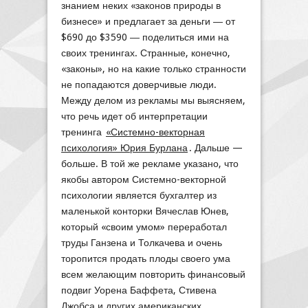
знанием неких «законов природы в
бизнесе» и предлагает за деньги ― от
$690 до $3590 ― поделиться ими на
своих тренингах. Странные, конечно,
«законы», но на какие только странности
не попадаются доверчивые люди.
Между делом из рекламы мы выясняем,
что речь идет об интерпретации
тренинга
«Системно-векторная
психология» Юрия Бурлана
. Дальше —
больше. В той же рекламе указано, что
якобы автором Системно-векторной
психологии является бухгалтер из
маленькой конторки Вячеслав Юнев,
который «своим умом» переработал
труды Ганзена и Толкачева и очень
торопится продать плоды своего ума
всем желающим повторить финансовый
подвиг Уорена Баффета, Стивена
Джобса и других американских