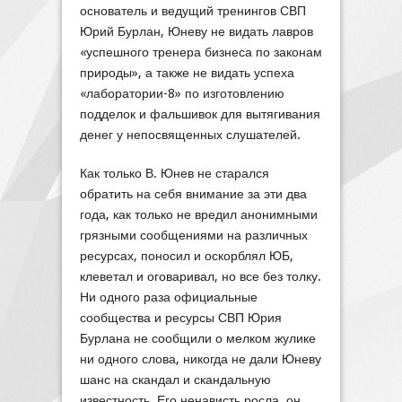
основатель и ведущий тренингов СВП
Юрий Бурлан, Юневу не видать лавров
«успешного тренера бизнеса по законам
природы», а также не видать успеха
«лаборатории-8» по изготовлению
подделок и фальшивок для вытягивания
денег у непосвященных слушателей.
Как только В. Юнев не старался
обратить на себя внимание за эти два
года, как только не вредил анонимными
грязными сообщениями на различных
ресурсах, поносил и оскорблял ЮБ,
клеветал и оговаривал, но все без толку.
Ни одного раза официальные
сообщества и ресурсы СВП Юрия
Бурлана не сообщили о мелком жулике
ни одного слова, никогда не дали Юневу
шанс на скандал и скандальную
известность. Его ненависть росла, он